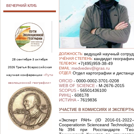
ВЕЧЕРНИЙ КЛУБ
ведущий научный сотруд
ДОЛЖНОСТЬ:
кандидат географич
УЧЁНАЯ СТЕПЕНЬ:
28 сентября-3 октября
+7(495)959-38-49
ТЕЛЕФОН:
2026 Третья Всероссийская
medvedev@igras.ru
EMAIL:
Отдел картографии и дистанц
ОТДЕЛ:
научная конференции
«Пути
ORCID
- 0000-0002-3701-0208
эволюционной географии»
WEB OF SCIENCE
- M-2676-2015
SCOPUS
- 56501436100
РИНЦ
- 608178
ИСТИНА
- 7619836
УЧАСТИЕ В КОМИССИЯХ И ЭКСПЕРТ
«Эксперт РАН» (ID 2016-01-2022-
Cooperationin Scienceand Technology
№394 при Росстандарте "Геогр