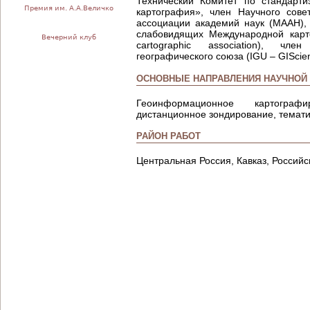
Технический Комитет по стандарт
Премия им. А.А.Величко
картография», член Научного сов
ассоциации академий наук (МААН),
слабовидящих Международной картог
Вечерний клуб
cartographic association), чл
географического союза (IGU – GIScie
ОСНОВНЫЕ НАПРАВЛЕНИЯ НАУЧНОЙ
Геоинформационное картографи
дистанционное зондирование, темати
РАЙОН РАБОТ
Центральная Россия, Кавказ, Российс