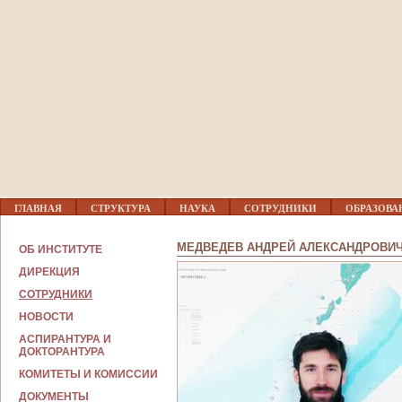
Jump to navigation
Г
ГЛАВНАЯ
СТРУКТУРА
НАУКА
СОТРУДНИКИ
ОБРАЗОВА
Л
А
В
МЕДВЕДЕВ АНДРЕЙ АЛЕКСАНДРОВИ
ОБ ИНСТИТУТЕ
Н
О
ДИРЕКЦИЯ
Е
СОТРУДНИКИ
М
Е
НОВОСТИ
Н
Ю
АСПИРАНТУРА И
ДОКТОРАНТУРА
КОМИТЕТЫ И КОМИССИИ
ДОКУМЕНТЫ