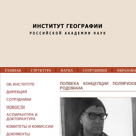
Jump to navigation
Г
ГЛАВНАЯ
СТРУКТУРА
НАУКА
СОТРУДНИКИ
ОБРАЗОВА
Л
А
В
ПОЛВЕКА КОНЦЕПЦИИ ПОЛЯРИЗО
ОБ ИНСТИТУТЕ
Н
РОДОМАНА
О
ДИРЕКЦИЯ
Е
СОТРУДНИКИ
М
Е
НОВОСТИ
Н
Ю
АСПИРАНТУРА И
ДОКТОРАНТУРА
КОМИТЕТЫ И КОМИССИИ
ДОКУМЕНТЫ