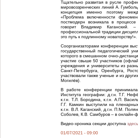
Тщательно развитая в русле профе
мировоззренческих линий А. Гумбольд
концепция именно поэтому межд
«Проблема включенности феномен
постмодерн возникала в процессе
говорит Владимир Каганский.
профессиональной традиции дисципл
это путь к подлинному новаторству!».
Соорганизаторами конференции выст
государственный педагогический ун
которого в смешанном очно-дистанц
участие свыше 50 участников (офла
учреждения и университеты из разн
Санкт-Петербурга, Оренбурга, Росто
участвовали также ученые и из други
Могилёв).
В работе конференции принимала
Института географии: д.г.н. Т.Г. Нефë
к.г.н. Т.Л. Бородина, к.г.н. А.П. Васил
Г.Г. Камкин выступили на пленарны
к.г.н. В.Л. Каганский, д.г.н. П.М. Полян,
Соболев, К.В. Самбуров – в онлайн-
Видео-хроника секции доступна
здес
01/07/2021 - 09:00