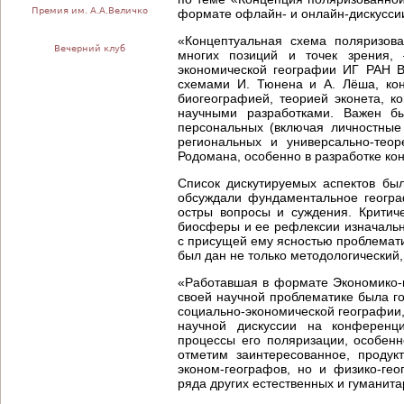
Премия им. А.А.Величко
формате офлайн- и онлайн-дискуссии
«Концептуальная схема поляризов
Вечерний клуб
многих позиций и точек зрения,
экономической географии ИГ РАН В
схемами И. Тюнена и А. Лёша, ко
биогеографией, теорией эконета, к
научными разработками. Важен б
персональных (включая личностные 
региональных и универсально-теор
Родомана, особенно в разработке к
Список дискутируемых аспектов был
обсуждали фундаментальное геогра
остры вопросы и суждения. Критич
биосферы и ее рефлексии изначально
с присущей ему ясностью проблемат
был дан не только методологический, 
«Работавшая в формате Экономико-
своей научной проблематике была г
социально-экономической географии,
научной дискуссии на конферен
процессы его поляризации, особенн
отметим заинтересованное, продук
эконом-географов, но и физико-геог
ряда других естественных и гуманита