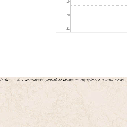
19
20
21
22
23
© 2012-
: 119017, Staromonetniy pereulok 29, Institute of Geography RAS, Moscow, Russia