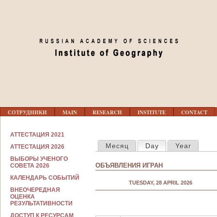
Jump to navigation
01
02
03
04
Г
05
СОТРУДНИКИ
MAIN
RESEARCH
INSTITUTE
CONTACT
Л
А
В
С
06
АТТЕСТАЦИЯ 2021
Н
PRIMARY TABS
О
Месяц
Day
(active tab)
Year
О
АТТЕСТАЦИЯ 2026
Т
Е
Р
07
ВЫБОРЫ УЧЕНОГО
М
У
ОБЪЯВЛЕНИЯ ИГРАН
СОВЕТА 2026
Е
Д
Н
Н
КАЛЕНДАРЬ СОБЫТИЙ
08
Ю
TUESDAY, 28 APRIL 2026
И
ВНЕОЧЕРЕДНАЯ
К
ОЦЕНКА
А
РЕЗУЛЬТАТИВНОСТИ
09
М
ДОСТУП К РЕСУРСАМ