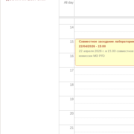
All day
13
14
15
Совместное заседание лаборатории
22/04/2026 - 15:00
22 апреля 2026 г. в 15.00 совместн
16
комиссии МО РГО
17
18
19
20
21