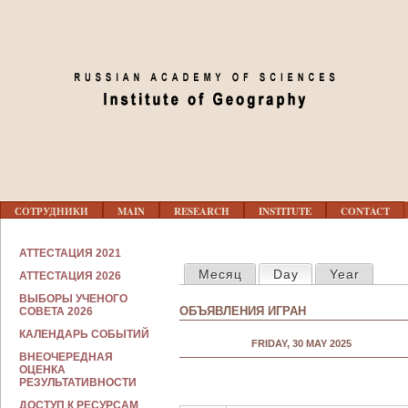
Jump to navigation
01
02
03
04
Г
05
СОТРУДНИКИ
MAIN
RESEARCH
INSTITUTE
CONTACT
Л
А
В
С
06
АТТЕСТАЦИЯ 2021
Н
PRIMARY TABS
О
Месяц
Day
(active tab)
Year
О
АТТЕСТАЦИЯ 2026
Т
Е
Р
07
ВЫБОРЫ УЧЕНОГО
М
У
ОБЪЯВЛЕНИЯ ИГРАН
СОВЕТА 2026
Е
Д
Н
Н
КАЛЕНДАРЬ СОБЫТИЙ
08
Ю
FRIDAY, 30 MAY 2025
И
ВНЕОЧЕРЕДНАЯ
К
ОЦЕНКА
А
РЕЗУЛЬТАТИВНОСТИ
09
М
ДОСТУП К РЕСУРСАМ