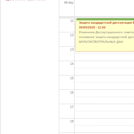
All day
10
11
Защита кандидатской диссертации 
30/05/2025 - 11:00
Решением Диссертационного совета 24
12
основании защиты кандидатской 
МУЛЬТИСПЕКТРАЛЬНЫХ ДАН
13
14
15
16
17
18