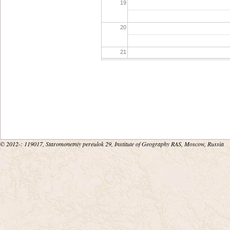
19
20
21
22
23
© 2012-
: 119017, Staromonetniy pereulok 29, Institute of Geography RAS, Moscow, Russia