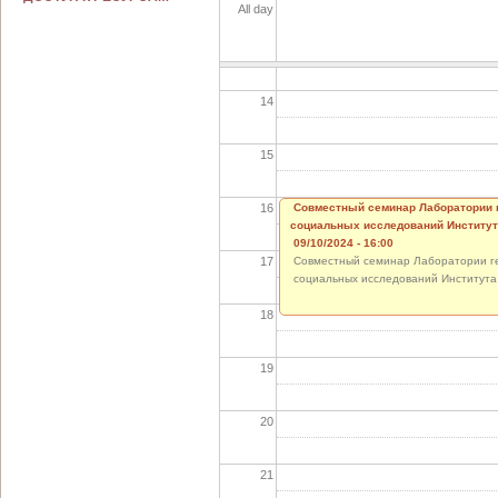
All day
13
14
15
16
Совместный семинар Лаборатории 
социальных исследований Институ
09/10/2024 - 16:00
17
Совместный семинар Лаборатории ге
социальных исследований Института 
18
19
20
21