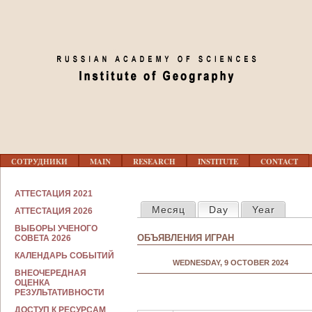
Jump to navigation
03
04
05
06
07
Г
СОТРУДНИКИ
MAIN
RESEARCH
INSTITUTE
CONTACT
Л
08
А
В
С
АТТЕСТАЦИЯ 2021
Н
PRIMARY TABS
О
09
Месяц
Day
(active tab)
Year
О
АТТЕСТАЦИЯ 2026
Т
Е
Р
ВЫБОРЫ УЧЕНОГО
М
У
ОБЪЯВЛЕНИЯ ИГРАН
СОВЕТА 2026
Е
10
Д
Н
Н
КАЛЕНДАРЬ СОБЫТИЙ
Ю
WEDNESDAY, 9 OCTOBER 2024
И
ВНЕОЧЕРЕДНАЯ
К
11
ОЦЕНКА
А
РЕЗУЛЬТАТИВНОСТИ
М
12
ДОСТУП К РЕСУРСАМ