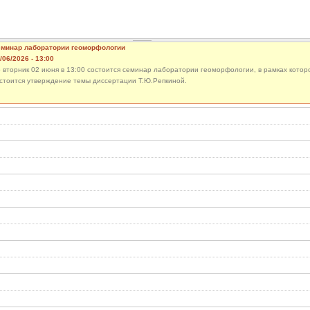
минар лаборатории геоморфологии
/06/2026 - 13:00
 вторник 02 июня в 13:00 состоится семинар лаборатории геоморфологии, в рамках котор
стоится утверждение темы диссертации Т.Ю.Репкиной.