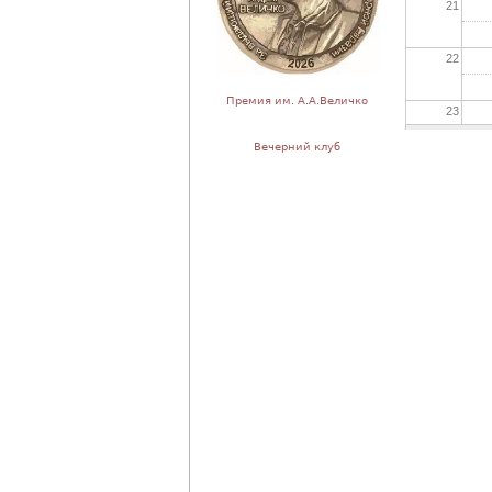
21
22
Премия им. А.А.Величко
23
Вечерний клуб