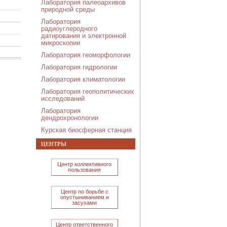
Лаборатория палеоархивов
природной среды
Лаборатория
радиоуглеродного
датирования и электронной
микроскопии
Лаборатория геоморфологии
Лаборатория гидрологии
Лаборатория климатологии
Лаборатория геополитических
исследований
Лаборатория
дендрохронологии
Курская биосферная станция
ЦЕНТРЫ
Центр коллективного
пользования
Центр по борьбе с
опустыниванием и
засухами
Центр ответственного