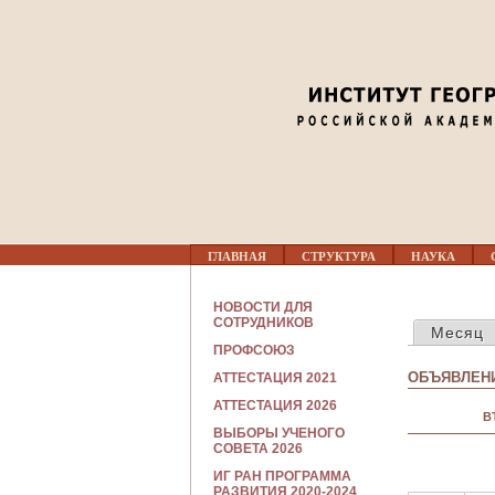
03
04
05
06
Г
07
ГЛАВНАЯ
СТРУКТУРА
НАУКА
Л
А
В
С
08
НОВОСТИ ДЛЯ
Н
ГЛАВНЫЕ В
О
СОТРУДНИКОВ
Месяц
О
Т
Е
ПРОФСОЮЗ
Р
09
М
У
ОБЪЯВЛЕНИ
АТТЕСТАЦИЯ 2021
Е
Д
Н
Н
АТТЕСТАЦИЯ 2026
10
Ю
В
И
ВЫБОРЫ УЧЕНОГО
К
СОВЕТА 2026
А
11
М
ИГ РАН ПРОГРАММА
РАЗВИТИЯ 2020-2024