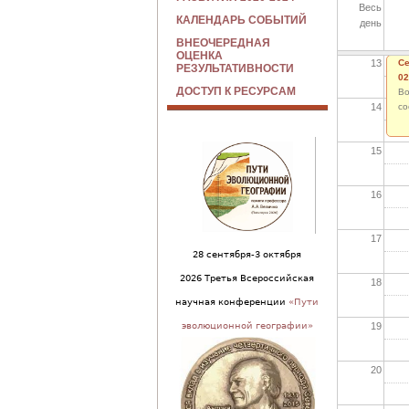
Весь
12
КАЛЕНДАРЬ СОБЫТИЙ
день
ВНЕОЧЕРЕДНАЯ
ОЦЕНКА
13
Се
РЕЗУЛЬТАТИВНОСТИ
02
ДОСТУП К РЕСУРСАМ
Во
14
со
15
16
17
28 сентября-3 октября
2026 Третья Всероссийская
18
научная конференции
«Пути
19
эволюционной географии»
20