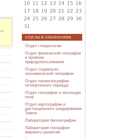
10
11
12
13
14
15
16
17
18
19
20
21
22
23
24
25
26
27
28
29
30
31
ого
ОТДЕЛЫ И ЛАБОРАТОРИИ
Отдел гляциологии
Отдел физической географии
и проблем
природопользования
Отдел социально-
экономической географии
Отдел палеогеографии
четвертичного периода
Отдел географии и эволюции
почв
Отдел картографии и
дистанционного зондирования
Земли
Лаборатория биогеографии
Лаборатория географии
мирового развития