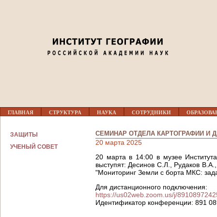
Jump to navigation
Г
ГЛАВНАЯ
СТРУКТУРА
НАУКА
СОТРУДНИКИ
ОБРАЗОВА
Л
А
В
СЕМИНАР ОТДЕЛА КАРТОГРАФИИ И Д
ЗАЩИТЫ
Н
20 марта 2025
О
УЧЕНЫЙ СОВЕТ
Е
20 марта в 14:00 в музее Институт
М
выступят: Десинов С.Л., Рудаков В.А.
Е
"Мониторинг Земли с борта МКС: зада
Н
Ю
Для дистанционного подключения:
https://us02web.zoom.us/j/8910897242
Идентификатор конференции: 891 08