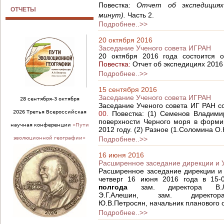
Повестка: ​
Отчет об экспедициях
ОТЧЕТЫ
минут).
Часть 2.
Подробнее..>>
20 октября 2016
Заседание Ученого совета ИГРАН
20 октября 2016 года состоится 
Повестка:
Отчет об экспедициях 2016 
Подробнее..>>
15 сентября 2016
Заседание Ученого совета ИГРАН
28 сентября-3 октября
Заседание Ученого совета ИГ РАН со
2026 Третья Всероссийская
00.
Повестка: (1) Семенов Владими
поверхности Черного моря в форми
научная конференции
«Пути
2012 году. (2) Разное (1.Соломина О.
эволюционной географии»
Подробнее..>>
16 июня 2016
Расширенное заседание дирекции и 
Расширенное заседание дирекции и 
четверг 16 июня 2016 года в 15-
полгода
зам. директора В.Л
Э.Г.Алешин, зам. директо
Ю.В.Петросян, начальник планового 
Подробнее..>>