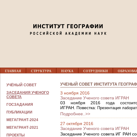
Jump to navigation
Г
ГЛАВНАЯ
СТРУКТУРА
НАУКА
СОТРУДНИКИ
ОБРАЗОВА
Л
А
В
Н
УЧЕНЫЙ СОВЕТ ИНСТИТУТА ГЕОГРАФ
УЧЁНЫЙ СОВЕТ
Н
А
О
ЗАСЕДАНИЯ УЧЕНОГО
3 ноября 2016
У
Е
СОВЕТА
Заседание Ученого совета ИГРАН
К
М
А
03 ноября 2016 года состоитс
ГОСЗАДАНИЯ
Е
ИГРАН. Повестка:
Презентация лабора
Н
ПУБЛИКАЦИИ
Подробнее..>>
Ю
МЕГАГРАНТ-2024
27 октября 2016
МЕГАГРАНТ-2021
Заседание Ученого совета ИГРАН
Заседание Ученого совета ИГ РАН сос
ПРОЕКТЫ