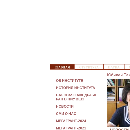
Г
ГЛАВНАЯ
СТРУКТУРА
НАУКА
Л
Юбилей Там
А
В
Г
ОБ ИНСТИТУТЕ
Н
Л
ИСТОРИЯ ИНСТИТУТА
О
А
Е
В
БАЗОВАЯ КАФЕДРА ИГ
М
Н
РАН В НИУ ВШЭ
Е
А
НОВОСТИ
Н
Я
Ю
СМИ О НАС
МЕГАГРАНТ-2024
МЕГАГРАНТ-2021