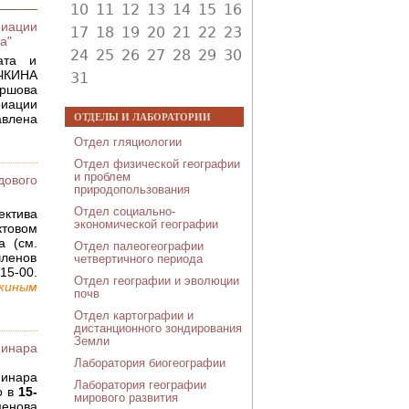
10
11
12
13
14
15
16
риации
17
18
19
20
21
22
23
а"
24
25
26
27
28
29
30
ата и
КИНА
31
иршова
риации
ОТДЕЛЫ И ЛАБОРАТОРИИ
авлена
Отдел гляциологии
Отдел физической географии
и проблем
дового
природопользования
Отдел социально-
ктива
экономической географии
ктовом
а (см.
Отдел палеогеографии
ленов
четвертичного периода
5-00.
Отдел географии и эволюции
киным
почв
Отдел картографии и
дистанционного зондирования
Земли
инара
Лаборатория биогеографии
инара
Лаборатория географии
о в
15-
мирового развития
енова