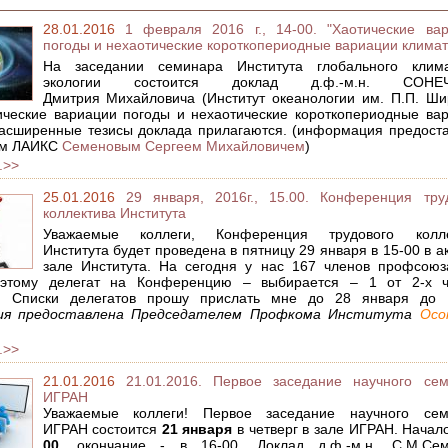
28.01.2016
1 февраля 2016 г., 14-00. "Хаотические ва
погоды и нехаотические короткопериодные вариации климат
На заседании семинара Института глобального клим
экологии
состоится доклад д.ф.-м.н. СОНЕЧ
Дмитрия Михайловича (Институт океанологии им. П.П. Ш
ические вариации погоды и нехаотические короткопериодные ва
Расширенные тезисы доклада прилагаются. (информация предост
м ЛАИКС
Семеновым Сергеем Михайловичем
)
.>>
25.01.2016
29 января, 2016г., 15.00. Конференция тру
коллектива Института
Уважаемые коллеги, Конференция трудового колле
Института будет проведена в пятницу 29 января в 15-00 в а
зале Института. На сегодня у нас 167 членов профсоюз
поэтому делегат на Конференцию – выбирается – 1 от 2-х ч
. Списки делегатов прошу прислать мне до 28 января до 1
ия предоставлена Председателем Профкома Института
Осо
.>>
21.01.2016
21.01.2016. Первое заседание научного сем
ИГРАН
Уважаемые коллеги! Первое заседание научного сем
ИГРАН состоится
21 января
в четверг в зале ИГРАН. Начал
00
, окончание - в 16-00. Доклад д.ф.-м.н. С.М.Сем