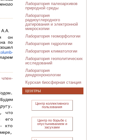
Лаборатория палеоархивов
ченого
природной среды
Лаборатория
радиоуглеродного
датирования и электронной
микроскопии
 А.А.
Лаборатория геоморфологии
ли он
ана по
Лаборатория гидрологии
зошел
Лаборатория климатологии
kolumb-
арем
Лаборатория геополитических
исследований
Лаборатория
дендрохронологии
 член-
Курская биосферная станция
ЦЕНТРЫ
одом. 
удем 
Центр коллективного
угу. 
пользования
 что 
 его 
Центр по борьбе с
опустыниванием и
 кто 
засухами
мере, 