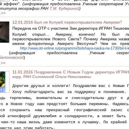
й эффект".
(информация предоставлена Ученым секретарем У
ститута географии РАН
Т.М. Кудериной
)
.>>
12.01.2016
Был ли Колумб первооткрывателем Америки?
Передача на ОТР с участием Зам.директора ИГРАН Тишкова
Колумб открыл… Америку, конечно! Но был 
первооткрывателем Нового Света? Почему Америка назв
имени флорентинца Америго Веспуччи? Чем он прев
мба?
http://www.otr-online.ru/programmi/bolshaya-nauka-na-1730/bil-li-
. (
информация предоставлена Ученым секрет
Белоновской
)
.>>
11.01.2016
Поздравление С Новым Годом директора ИГРАН
корр. РАН Соломиной Ольги Николаевны
Дорогие друзья и коллеги! Поздравляю вас с Новым Г
Хочу поблагодарить вас за поддержку и понимание. Б
дь терпеливы, внимательны и снисходительны друг к др
то в Новом году нам предстоят большие перемены. Надеюсь,
тся сохранить наш прекрасный географический оазис с
мой атмосферой дружелюбия и солидарности, а может быть -
 чем-то наша жизнь даже изменится к лучшему. По крайней 
месте над этим работать.
