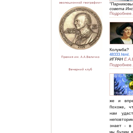
эволюционной географии»
"Парниковы
совета Ин
Подробнее.
Колу
48333.html
Премия им. А.А.Величко
ИГРАН
Е.А
.
Подробнее.
Вечерний клуб
же и впре
Похоже, ч
нам удас
неповтори
знает - в
мы будем в