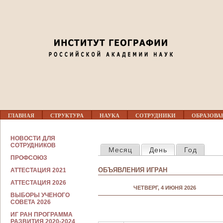
Jump to navigation
Г
ГЛАВНАЯ
СТРУКТУРА
НАУКА
СОТРУДНИКИ
ОБРАЗОВА
Л
А
В
С
НОВОСТИ ДЛЯ
Н
ГЛАВНЫЕ ВКЛАДКИ
О
СОТРУДНИКОВ
Месяц
День
(активная вкла
Год
О
Т
Е
ПРОФСОЮЗ
Р
М
У
ОБЪЯВЛЕНИЯ ИГРАН
АТТЕСТАЦИЯ 2021
Е
Д
Н
Н
АТТЕСТАЦИЯ 2026
Ю
ЧЕТВЕРГ, 4 ИЮНЯ 2026
И
ВЫБОРЫ УЧЕНОГО
К
СОВЕТА 2026
А
М
ИГ РАН ПРОГРАММА
РАЗВИТИЯ 2020-2024