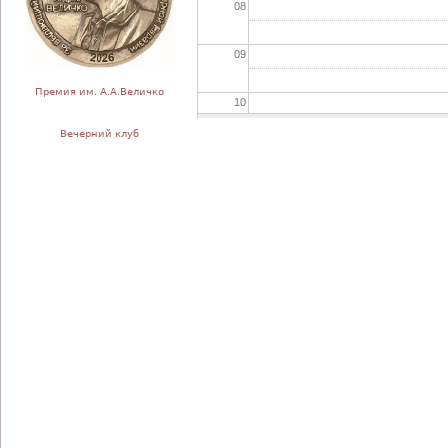
08
09
Премия им. А.А.Величко
10
Вечерний клуб
11
12
13
14
15
16
17