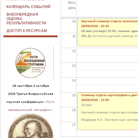
Весь
09
КАЛЕНДАРЬ СОБЫТИЙ
день
ВНЕОЧЕРЕДНАЯ
ОЦЕНКА
10
Научный семинар отдела палеогеог
РЕЗУЛЬТАТИВНОСТИ
28/05/2026 - 10:00
ДОСТУП К РЕСУРСАМ
28 мая (четверг) 10:00, главное зд
11
29с.4)
состоится научный семинар о
12
13
14
28 сентября-3 октября
2026 Третья Всероссийская
15
Семинар отдела картографии и дис
28/05/2026 - 15:00
научная конференции
«Пути
28 мая
16
эволюционной географии»
Научный семинар отдела картографи
Медведев А.А. "Беспилотные систем
17