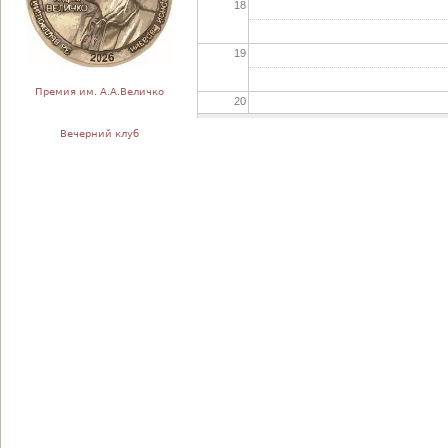
18
19
Премия им. А.А.Величко
20
Вечерний клуб
21
22
23