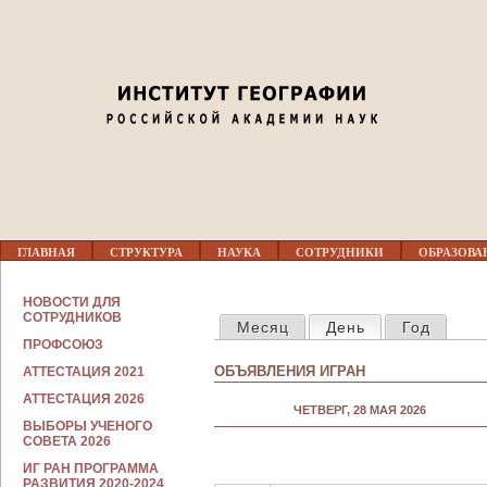
Jump to navigation
Перед 01
01
02
03
Г
04
ГЛАВНАЯ
СТРУКТУРА
НАУКА
СОТРУДНИКИ
ОБРАЗОВА
Л
А
В
С
05
НОВОСТИ ДЛЯ
Н
ГЛАВНЫЕ ВКЛАДКИ
О
СОТРУДНИКОВ
Месяц
День
(активная вкла
Год
О
Т
Е
ПРОФСОЮЗ
Р
06
М
У
ОБЪЯВЛЕНИЯ ИГРАН
АТТЕСТАЦИЯ 2021
Е
Д
Н
Н
АТТЕСТАЦИЯ 2026
07
Ю
ЧЕТВЕРГ, 28 МАЯ 2026
И
ВЫБОРЫ УЧЕНОГО
К
СОВЕТА 2026
А
08
М
ИГ РАН ПРОГРАММА
РАЗВИТИЯ 2020-2024