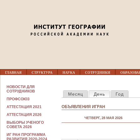
Jump to navigation
Перед 01
01
02
03
Г
04
ГЛАВНАЯ
СТРУКТУРА
НАУКА
СОТРУДНИКИ
ОБРАЗОВА
Л
А
В
С
05
НОВОСТИ ДЛЯ
Н
ГЛАВНЫЕ ВКЛАДКИ
О
СОТРУДНИКОВ
Месяц
День
(активная вкла
Год
О
Т
Е
ПРОФСОЮЗ
Р
06
М
У
ОБЪЯВЛЕНИЯ ИГРАН
АТТЕСТАЦИЯ 2021
Е
Д
Н
Н
АТТЕСТАЦИЯ 2026
07
Ю
ЧЕТВЕРГ, 28 МАЯ 2026
И
ВЫБОРЫ УЧЕНОГО
К
СОВЕТА 2026
А
08
М
ИГ РАН ПРОГРАММА
РАЗВИТИЯ 2020-2024