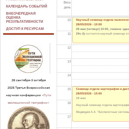
Весь
09
КАЛЕНДАРЬ СОБЫТИЙ
день
ВНЕОЧЕРЕДНАЯ
ОЦЕНКА
10
Научный семинар отдела палеогеог
РЕЗУЛЬТАТИВНОСТИ
28/05/2026 - 10:00
ДОСТУП К РЕСУРСАМ
28 мая (четверг) 10:00, главное зд
11
29с.4)
состоится научный семинар о
12
13
14
28 сентября-3 октября
2026 Третья Всероссийская
15
Семинар отдела картографии и дис
28/05/2026 - 15:00
научная конференции
«Пути
28 мая
16
эволюционной географии»
Научный семинар отдела картографи
Медведев А.А. "Беспилотные систем
17