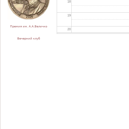
18
19
Премия им. А.А.Величко
20
Вечерний клуб
21
22
23