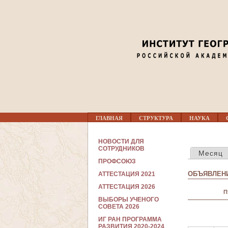
03
04
05
06
07
Г
ГЛАВНАЯ
СТРУКТУРА
НАУКА
Л
08
А
В
С
НОВОСТИ ДЛЯ
Н
ГЛАВНЫЕ В
О
СОТРУДНИКОВ
09
Месяц
О
Т
Е
ПРОФСОЮЗ
Р
М
У
ОБЪЯВЛЕНИ
АТТЕСТАЦИЯ 2021
Е
10
Д
Н
Н
АТТЕСТАЦИЯ 2026
Ю
П
И
ВЫБОРЫ УЧЕНОГО
К
11
СОВЕТА 2026
А
М
ИГ РАН ПРОГРАММА
12
РАЗВИТИЯ 2020-2024