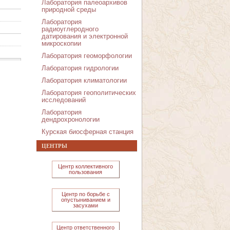
Лаборатория палеоархивов
природной среды
Лаборатория
радиоуглеродного
датирования и электронной
микроскопии
Лаборатория геоморфологии
Лаборатория гидрологии
Лаборатория климатологии
Лаборатория геополитических
исследований
Лаборатория
дендрохронологии
Курская биосферная станция
ЦЕНТРЫ
Центр коллективного
пользования
Центр по борьбе с
опустыниванием и
засухами
Центр ответственного