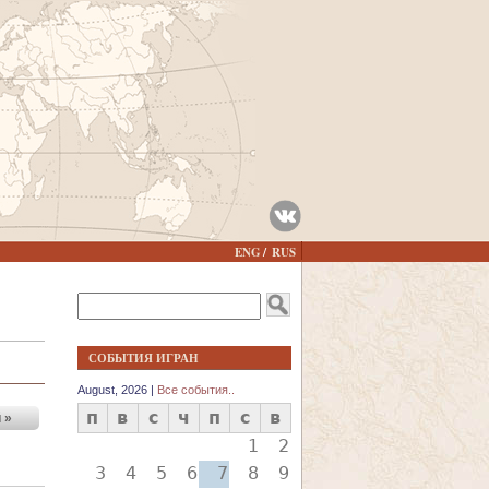
Я
ENG
RUS
З
Ы
ФОРМА ПОИСКА
К
Поиск
И
СОБЫТИЯ ИГРАН
August, 2026 |
Все события..
п
в
с
ч
п
с
в
 »
1
2
3
4
5
6
7
8
9