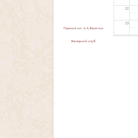
22
23
Премия им. А.А.Величко
Вечерний клуб