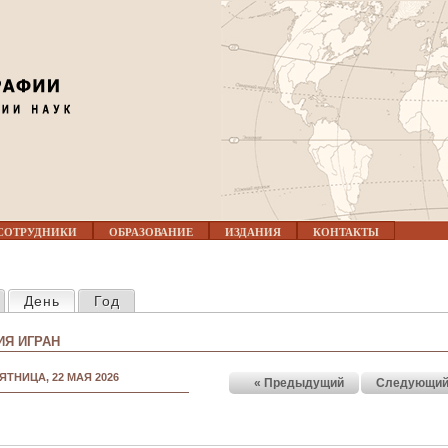
Jump to navigation
СОТРУДНИКИ
ОБРАЗОВАНИЕ
ИЗДАНИЯ
КОНТАКТЫ
КЛАДКИ
День
(активная вкладка)
Год
Я ИГРАН
ЯТНИЦА, 22 МАЯ 2026
« Предыдущий
Следующий