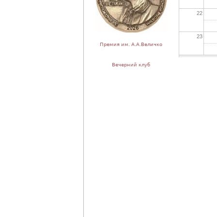
22
23
Премия им. А.А.Величко
Вечерний клуб