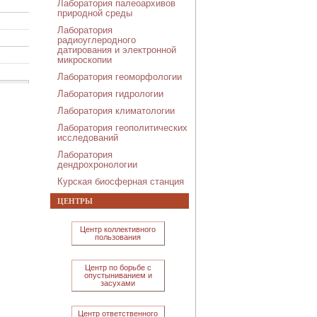
Лаборатория палеоархивов
природной среды
Лаборатория
радиоуглеродного
датирования и электронной
микроскопии
Лаборатория геоморфологии
Лаборатория гидрологии
Лаборатория климатологии
Лаборатория геополитических
исследований
Лаборатория
дендрохронологии
Курская биосферная станция
ЦЕНТРЫ
Центр коллективного
пользования
Центр по борьбе с
опустыниванием и
засухами
Центр ответственного