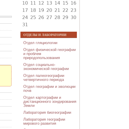
10
11
12
13
14
15
16
17
18
19
20
21
22
23
24
25
26
27
28
29
30
31
ОТДЕЛЫ И ЛАБОРАТОРИИ
Отдел гляциологии
Отдел физической географии
и проблем
природопользования
Отдел социально-
экономической географии
Отдел палеогеографии
четвертичного периода
Отдел географии и эволюции
почв
Отдел картографии и
дистанционного зондирования
Земли
Лаборатория биогеографии
Лаборатория географии
мирового развития