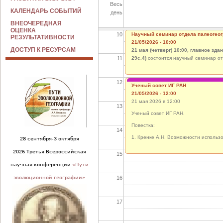
Весь
09
КАЛЕНДАРЬ СОБЫТИЙ
день
ВНЕОЧЕРЕДНАЯ
ОЦЕНКА
10
Научный семинар отдела палеогеог
РЕЗУЛЬТАТИВНОСТИ
21/05/2026 - 10:00
ДОСТУП К РЕСУРСАМ
21 мая (четверг) 10:00, главное зд
11
29с.4)
состоится научный семинар о
12
Ученый совет ИГ РАН
21/05/2026 - 12:00
21 мая 2026 в 12:00
13
Ученый совет ИГ РАН.
Повестка:
14
1. Кренке А.Н. Возможности использ
28 сентября-3 октября
2026 Третья Всероссийская
15
научная конференции
«Пути
16
эволюционной географии»
17