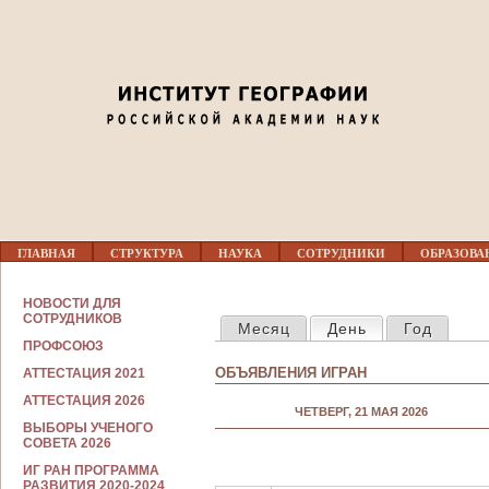
Jump to navigation
Перед 01
01
02
03
Г
04
ГЛАВНАЯ
СТРУКТУРА
НАУКА
СОТРУДНИКИ
ОБРАЗОВА
Л
А
В
С
05
НОВОСТИ ДЛЯ
Н
ГЛАВНЫЕ ВКЛАДКИ
О
СОТРУДНИКОВ
Месяц
День
(активная вкла
Год
О
Т
Е
ПРОФСОЮЗ
Р
06
М
У
ОБЪЯВЛЕНИЯ ИГРАН
АТТЕСТАЦИЯ 2021
Е
Д
Н
Н
АТТЕСТАЦИЯ 2026
07
Ю
ЧЕТВЕРГ, 21 МАЯ 2026
И
ВЫБОРЫ УЧЕНОГО
К
СОВЕТА 2026
А
08
М
ИГ РАН ПРОГРАММА
РАЗВИТИЯ 2020-2024