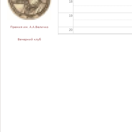
18
19
Премия им. А.А.Величко
20
Вечерний клуб
21
22
23