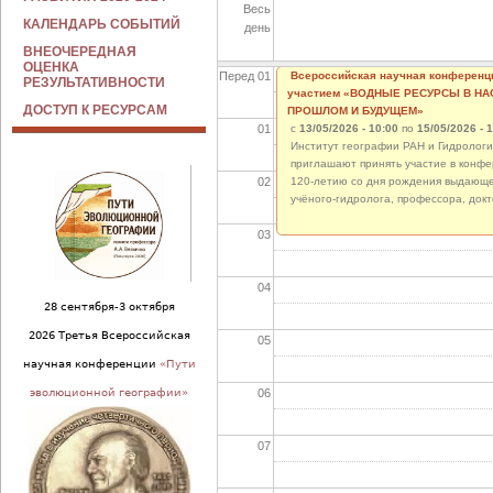
Весь
КАЛЕНДАРЬ СОБЫТИЙ
день
ВНЕОЧЕРЕДНАЯ
ОЦЕНКА
Перед 01
Всероссийская научная конференц
РЕЗУЛЬТАТИВНОСТИ
участием «ВОДНЫЕ РЕСУРСЫ В Н
ДОСТУП К РЕСУРСАМ
ПРОШЛОМ И БУДУЩЕМ»
01
с
13/05/2026 - 10:00
по
15/05/2026 - 
Институт географии РАН и Гидрологи
приглашают принять участие в конф
02
120-летию со дня рождения выдающе
учёного-гидролога, профессора, докт
03
04
28 сентября-3 октября
2026 Третья Всероссийская
05
научная конференции
«Пути
06
эволюционной географии»
07