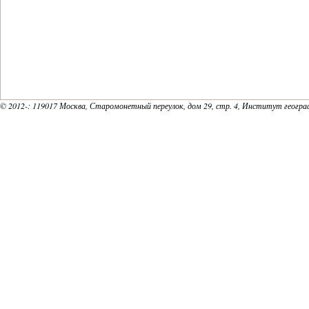
18
19
20
© 2012-
: 119017 Москва, Старомонетный переулок, дом 29, стр. 4, Институт геогр
21
22
23