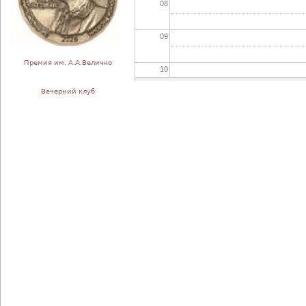
08
09
Премия им. А.А.Величко
10
Вечерний клуб
11
12
13
14
15
16
17