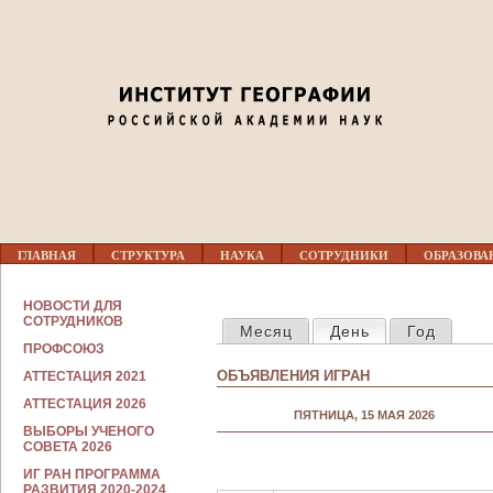
Jump to navigation
Г
ГЛАВНАЯ
СТРУКТУРА
НАУКА
СОТРУДНИКИ
ОБРАЗОВА
Л
А
В
С
НОВОСТИ ДЛЯ
Н
ГЛАВНЫЕ ВКЛАДКИ
О
СОТРУДНИКОВ
Месяц
День
(активная вкла
Год
О
Т
Е
ПРОФСОЮЗ
Р
М
У
ОБЪЯВЛЕНИЯ ИГРАН
АТТЕСТАЦИЯ 2021
Е
Д
Н
Н
АТТЕСТАЦИЯ 2026
Ю
ПЯТНИЦА, 15 МАЯ 2026
И
ВЫБОРЫ УЧЕНОГО
К
СОВЕТА 2026
А
М
ИГ РАН ПРОГРАММА
РАЗВИТИЯ 2020-2024