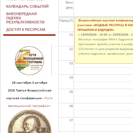
Весь
КАЛЕНДАРЬ СОБЫТИЙ
день
ВНЕОЧЕРЕДНАЯ
ОЦЕНКА
Перед 01
Всероссийская научная конференц
РЕЗУЛЬТАТИВНОСТИ
участием «ВОДНЫЕ РЕСУРСЫ В Н
ДОСТУП К РЕСУРСАМ
ПРОШЛОМ И БУДУЩЕМ»
01
с
13/05/2026 - 10:00
по
15/05/2026 - 
Институт географии РАН и Гидрологи
приглашают принять участие в конф
02
120-летию со дня рождения выдающе
учёного-гидролога, профессора, докт
03
04
28 сентября-3 октября
2026 Третья Всероссийская
05
научная конференции
«Пути
06
эволюционной географии»
07