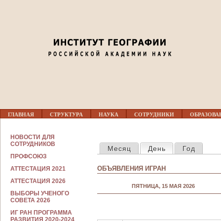
Jump to navigation
Г
ГЛАВНАЯ
СТРУКТУРА
НАУКА
СОТРУДНИКИ
ОБРАЗОВА
Л
А
В
С
НОВОСТИ ДЛЯ
Н
ГЛАВНЫЕ ВКЛАДКИ
О
СОТРУДНИКОВ
Месяц
День
(активная вкла
Год
О
Т
Е
ПРОФСОЮЗ
Р
М
У
ОБЪЯВЛЕНИЯ ИГРАН
АТТЕСТАЦИЯ 2021
Е
Д
Н
Н
АТТЕСТАЦИЯ 2026
Ю
ПЯТНИЦА, 15 МАЯ 2026
И
ВЫБОРЫ УЧЕНОГО
К
СОВЕТА 2026
А
М
ИГ РАН ПРОГРАММА
РАЗВИТИЯ 2020-2024