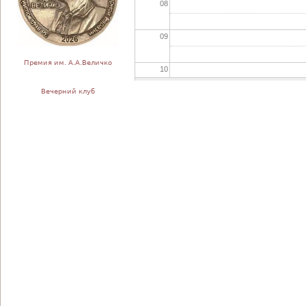
08
09
Премия им. А.А.Величко
10
Вечерний клуб
11
12
13
14
15
16
17