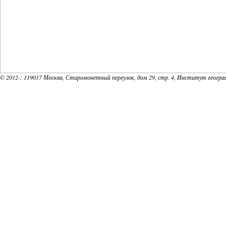
18
19
20
© 2012-
: 119017 Москва, Старомонетный переулок, дом 29, стр. 4, Институт геогр
21
22
23