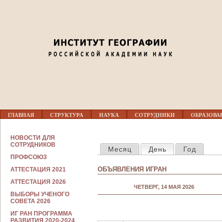
Jump to navigation
Перед 01
01
02
03
Г
04
ГЛАВНАЯ
СТРУКТУРА
НАУКА
СОТРУДНИКИ
ОБРАЗОВА
Л
А
В
С
05
НОВОСТИ ДЛЯ
Н
ГЛАВНЫЕ ВКЛАДКИ
О
СОТРУДНИКОВ
Месяц
День
(активная вкла
Год
О
Т
Е
ПРОФСОЮЗ
Р
06
М
У
ОБЪЯВЛЕНИЯ ИГРАН
АТТЕСТАЦИЯ 2021
Е
Д
Н
Н
АТТЕСТАЦИЯ 2026
07
Ю
ЧЕТВЕРГ, 14 МАЯ 2026
И
ВЫБОРЫ УЧЕНОГО
К
СОВЕТА 2026
А
08
М
ИГ РАН ПРОГРАММА
РАЗВИТИЯ 2020-2024