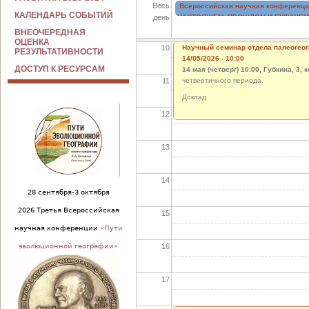
Весь
Всероссийская научная конференц
09
КАЛЕНДАРЬ СОБЫТИЙ
день
НАСТОЯЩЕМ, ПРОШЛОМ И БУДУЩЕМ
Институт географии РАН и Гидрологич
ВНЕОЧЕРЕДНАЯ
конференции, посвящённой 120-летию 
ОЦЕНКА
10
Научный семинар отдела палеогеог
профессора, доктора г
РЕЗУЛЬТАТИВНОСТИ
14/05/2026 - 10:00
ДОСТУП К РЕСУРСАМ
14 мая (четверг) 10:00, Губкина, 3, 
11
четвертичного периода.
Доклад
12
13
14
28 сентября-3 октября
2026 Третья Всероссийская
15
научная конференции
«Пути
16
эволюционной географии»
17