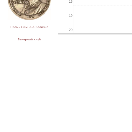
18
19
Премия им. А.А.Величко
20
Вечерний клуб
21
22
23