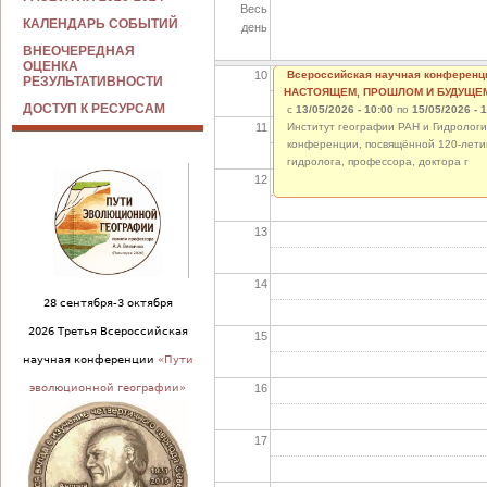
Весь
09
КАЛЕНДАРЬ СОБЫТИЙ
день
ВНЕОЧЕРЕДНАЯ
ОЦЕНКА
10
Всероссийская научная конферен
РЕЗУЛЬТАТИВНОСТИ
НАСТОЯЩЕМ, ПРОШЛОМ И БУДУЩЕ
ДОСТУП К РЕСУРСАМ
с
13/05/2026 - 10:00
по
15/05/2026 - 
11
Институт географии РАН и Гидрологи
конференции, посвящённой 120-лети
гидролога, профессора, доктора г
12
13
14
28 сентября-3 октября
2026 Третья Всероссийская
15
научная конференции
«Пути
16
эволюционной географии»
17