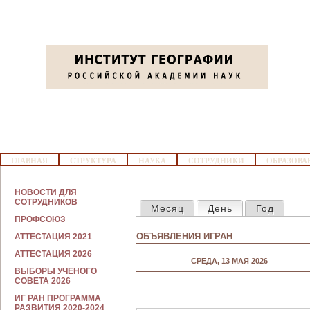
Jump to navigation
Перед 01
01
02
03
Г
04
ГЛАВНАЯ
СТРУКТУРА
НАУКА
СОТРУДНИКИ
ОБРАЗОВА
Л
А
В
С
05
НОВОСТИ ДЛЯ
Н
ГЛАВНЫЕ ВКЛАДКИ
О
СОТРУДНИКОВ
Месяц
День
(активная вкла
Год
О
Т
Е
ПРОФСОЮЗ
Р
06
М
У
ОБЪЯВЛЕНИЯ ИГРАН
АТТЕСТАЦИЯ 2021
Е
Д
Н
Н
АТТЕСТАЦИЯ 2026
07
Ю
СРЕДА, 13 МАЯ 2026
И
ВЫБОРЫ УЧЕНОГО
К
СОВЕТА 2026
А
08
М
ИГ РАН ПРОГРАММА
РАЗВИТИЯ 2020-2024