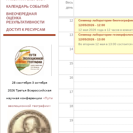
Весь
11
КАЛЕНДАРЬ СОБЫТИЙ
день
ВНЕОЧЕРЕДНАЯ
ОЦЕНКА
12
Семинар лаборатории биогеографи
РЕЗУЛЬТАТИВНОСТИ
12/05/2026 - 12:00
ДОСТУП К РЕСУРСАМ
12 мая 2026 года в 12 часов в комн
13
заслушаны отчеты И. Дрозда, Д. Анд
Семинар лаборатории геоморфолог
доклад О.
12/05/2026 - 13:00
Во вторник 12 мая в 13:00 состоитс
14
15
16
28 сентября-3 октября
2026 Третья Всероссийская
17
научная конференции
«Пути
18
эволюционной географии»
19