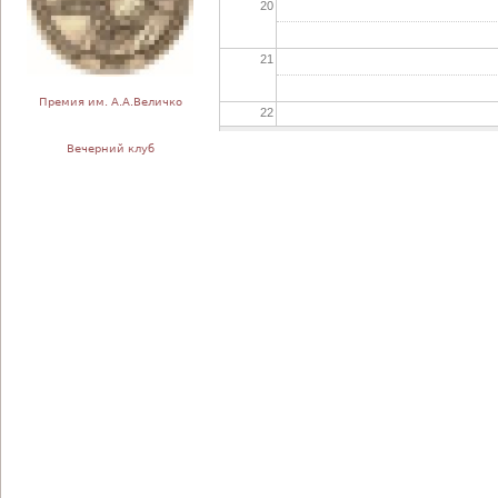
20
21
Премия им. А.А.Величко
22
Вечерний клуб
23