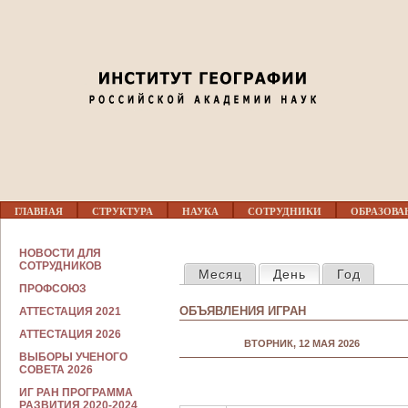
Jump to navigation
02
03
04
05
Г
06
ГЛАВНАЯ
СТРУКТУРА
НАУКА
СОТРУДНИКИ
ОБРАЗОВА
Л
А
В
С
07
НОВОСТИ ДЛЯ
Н
ГЛАВНЫЕ ВКЛАДКИ
О
СОТРУДНИКОВ
Месяц
День
(активная вкла
Год
О
Т
Е
ПРОФСОЮЗ
Р
08
М
У
ОБЪЯВЛЕНИЯ ИГРАН
АТТЕСТАЦИЯ 2021
Е
Д
Н
Н
АТТЕСТАЦИЯ 2026
09
Ю
ВТОРНИК, 12 МАЯ 2026
И
ВЫБОРЫ УЧЕНОГО
К
СОВЕТА 2026
А
10
М
ИГ РАН ПРОГРАММА
РАЗВИТИЯ 2020-2024