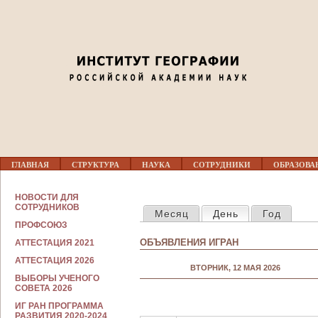
Jump to navigation
02
03
04
05
Г
06
ГЛАВНАЯ
СТРУКТУРА
НАУКА
СОТРУДНИКИ
ОБРАЗОВА
Л
А
В
С
07
НОВОСТИ ДЛЯ
Н
ГЛАВНЫЕ ВКЛАДКИ
О
СОТРУДНИКОВ
Месяц
День
(активная вкла
Год
О
Т
Е
ПРОФСОЮЗ
Р
08
М
У
ОБЪЯВЛЕНИЯ ИГРАН
АТТЕСТАЦИЯ 2021
Е
Д
Н
Н
АТТЕСТАЦИЯ 2026
09
Ю
ВТОРНИК, 12 МАЯ 2026
И
ВЫБОРЫ УЧЕНОГО
К
СОВЕТА 2026
А
10
М
ИГ РАН ПРОГРАММА
РАЗВИТИЯ 2020-2024