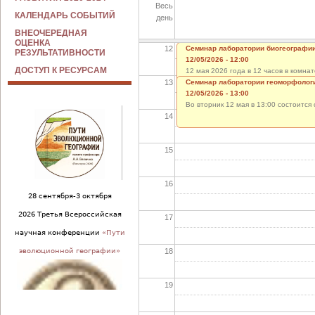
Весь
11
КАЛЕНДАРЬ СОБЫТИЙ
день
ВНЕОЧЕРЕДНАЯ
ОЦЕНКА
12
Семинар лаборатории биогеографи
РЕЗУЛЬТАТИВНОСТИ
12/05/2026 - 12:00
ДОСТУП К РЕСУРСАМ
12 мая 2026 года в 12 часов в комн
13
заслушаны отчеты И. Дрозда, Д. Анд
Семинар лаборатории геоморфолог
доклад О.
12/05/2026 - 13:00
Во вторник 12 мая в 13:00 состоитс
14
15
16
28 сентября-3 октября
2026 Третья Всероссийская
17
научная конференции
«Пути
18
эволюционной географии»
19