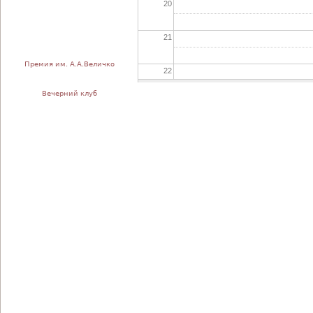
20
21
Премия им. А.А.Величко
22
Вечерний клуб
23