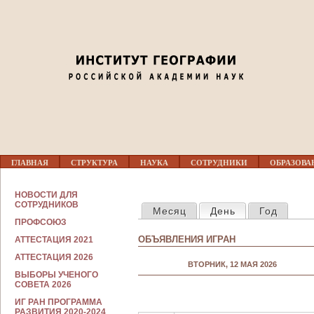
Jump to navigation
02
03
04
05
Г
06
ГЛАВНАЯ
СТРУКТУРА
НАУКА
СОТРУДНИКИ
ОБРАЗОВА
Л
А
В
С
07
НОВОСТИ ДЛЯ
Н
ГЛАВНЫЕ ВКЛАДКИ
О
СОТРУДНИКОВ
Месяц
День
(активная вкла
Год
О
Т
Е
ПРОФСОЮЗ
Р
08
М
У
ОБЪЯВЛЕНИЯ ИГРАН
АТТЕСТАЦИЯ 2021
Е
Д
Н
Н
АТТЕСТАЦИЯ 2026
09
Ю
ВТОРНИК, 12 МАЯ 2026
И
ВЫБОРЫ УЧЕНОГО
К
СОВЕТА 2026
А
10
М
ИГ РАН ПРОГРАММА
РАЗВИТИЯ 2020-2024