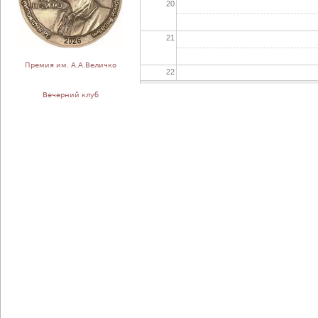
20
21
Премия им. А.А.Величко
22
Вечерний клуб
23