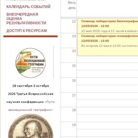
Весь
11
КАЛЕНДАРЬ СОБЫТИЙ
день
ВНЕОЧЕРЕДНАЯ
ОЦЕНКА
12
Семинар лаборатории биогеографи
РЕЗУЛЬТАТИВНОСТИ
12/05/2026 - 12:00
ДОСТУП К РЕСУРСАМ
12 мая 2026 года в 12 часов в комн
13
заслушаны отчеты И. Дрозда, Д. Анд
Семинар лаборатории геоморфолог
доклад О.
12/05/2026 - 13:00
Во вторник 12 мая в 13:00 состоитс
14
15
16
28 сентября-3 октября
2026 Третья Всероссийская
17
научная конференции
«Пути
18
эволюционной географии»
19