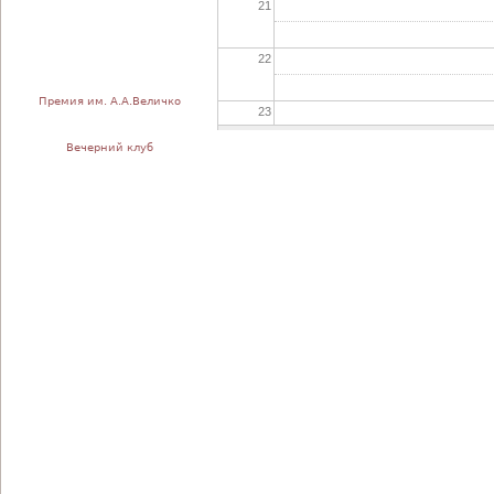
21
22
Премия им. А.А.Величко
23
Вечерний клуб