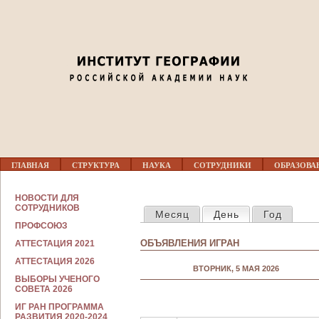
Jump to navigation
03
04
05
06
Г
07
ГЛАВНАЯ
СТРУКТУРА
НАУКА
СОТРУДНИКИ
ОБРАЗОВА
Л
А
В
С
08
НОВОСТИ ДЛЯ
Н
ГЛАВНЫЕ ВКЛАДКИ
О
СОТРУДНИКОВ
Месяц
День
(активная вкла
Год
О
Т
Е
ПРОФСОЮЗ
Р
09
М
У
ОБЪЯВЛЕНИЯ ИГРАН
АТТЕСТАЦИЯ 2021
Е
Д
Н
Н
АТТЕСТАЦИЯ 2026
10
Ю
ВТОРНИК, 5 МАЯ 2026
И
ВЫБОРЫ УЧЕНОГО
К
СОВЕТА 2026
А
11
М
ИГ РАН ПРОГРАММА
РАЗВИТИЯ 2020-2024