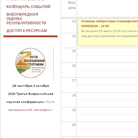
Весь
12
КАЛЕНДАРЬ СОБЫТИЙ
день
ВНЕОЧЕРЕДНАЯ
ОЦЕНКА
13
Семинар лаборатории геоморфолог
РЕЗУЛЬТАТИВНОСТИ
05/05/2026 - 13:00
ДОСТУП К РЕСУРСАМ
Во вторник 05 мая в 13:00 состоитс
14
над диссертационным исследованием
15
16
17
28 сентября-3 октября
2026 Третья Всероссийская
18
научная конференции
«Пути
19
эволюционной географии»
20