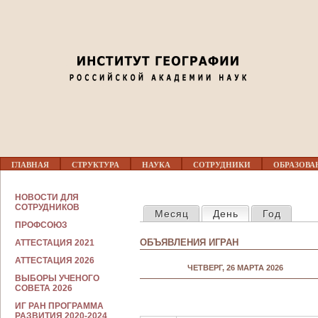
Jump to navigation
Перед 01
01
02
03
Г
04
ГЛАВНАЯ
СТРУКТУРА
НАУКА
СОТРУДНИКИ
ОБРАЗОВА
Л
А
В
С
05
НОВОСТИ ДЛЯ
Н
ГЛАВНЫЕ ВКЛАДКИ
О
СОТРУДНИКОВ
Месяц
День
(активная вкла
Год
О
Т
Е
ПРОФСОЮЗ
Р
06
М
У
ОБЪЯВЛЕНИЯ ИГРАН
АТТЕСТАЦИЯ 2021
Е
Д
Н
Н
АТТЕСТАЦИЯ 2026
07
Ю
ЧЕТВЕРГ, 26 МАРТА 2026
И
ВЫБОРЫ УЧЕНОГО
К
СОВЕТА 2026
А
08
М
ИГ РАН ПРОГРАММА
РАЗВИТИЯ 2020-2024