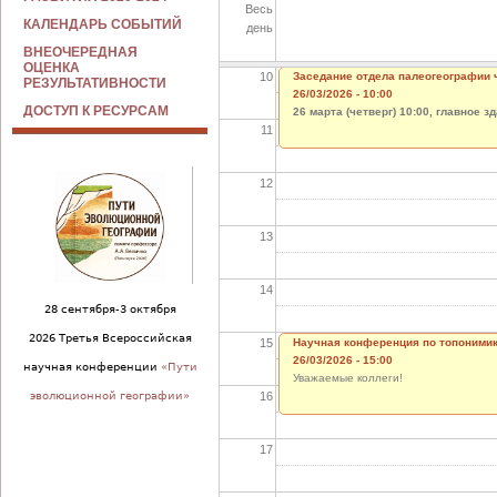
Весь
09
КАЛЕНДАРЬ СОБЫТИЙ
день
ВНЕОЧЕРЕДНАЯ
ОЦЕНКА
10
Заседание отдела палеогеографии 
РЕЗУЛЬТАТИВНОСТИ
26/03/2026 - 10:00
ДОСТУП К РЕСУРСАМ
26 марта (четверг) 10:00, главное з
11
12
13
14
28 сентября-3 октября
2026 Третья Всероссийская
15
Научная конференция по топоними
26/03/2026 - 15:00
научная конференции
«Пути
Уважаемые коллеги!
16
эволюционной географии»
17