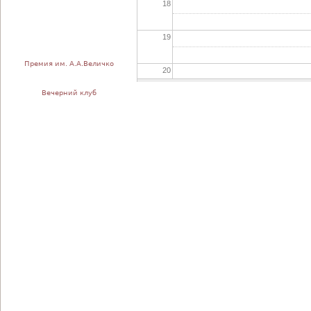
18
19
Премия им. А.А.Величко
20
Вечерний клуб
21
22
23