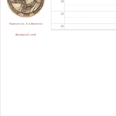
18
19
Премия им. А.А.Величко
20
Вечерний клуб
21
22
23