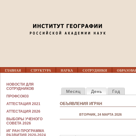
Jump to navigation
Перед 01
01
02
03
Г
04
ГЛАВНАЯ
СТРУКТУРА
НАУКА
СОТРУДНИКИ
ОБРАЗОВА
Л
А
В
С
05
НОВОСТИ ДЛЯ
Н
ГЛАВНЫЕ ВКЛАДКИ
О
СОТРУДНИКОВ
Месяц
День
(активная вкла
Год
О
Т
Е
ПРОФСОЮЗ
Р
06
М
У
ОБЪЯВЛЕНИЯ ИГРАН
АТТЕСТАЦИЯ 2021
Е
Д
Н
Н
АТТЕСТАЦИЯ 2026
07
Ю
ВТОРНИК, 24 МАРТА 2026
И
ВЫБОРЫ УЧЕНОГО
К
СОВЕТА 2026
А
08
М
ИГ РАН ПРОГРАММА
РАЗВИТИЯ 2020-2024