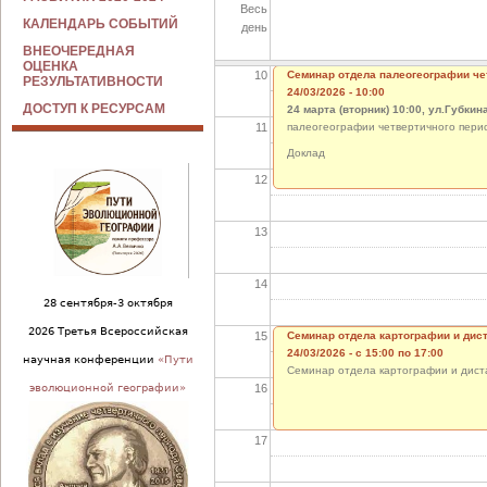
Весь
09
КАЛЕНДАРЬ СОБЫТИЙ
день
ВНЕОЧЕРЕДНАЯ
ОЦЕНКА
10
Семинар отдела палеогеографии че
РЕЗУЛЬТАТИВНОСТИ
24/03/2026 - 10:00
ДОСТУП К РЕСУРСАМ
24 марта (вторник) 10:00,
ул.Губкина
11
палеогеографии четвертичного пери
Доклад
12
13
14
28 сентября-3 октября
2026 Третья Всероссийская
15
Семинар отдела картографии и дис
24/03/2026 -
с
15:00
по
17:00
научная конференции
«Пути
Семинар отдела картографии и диста
16
эволюционной географии»
17