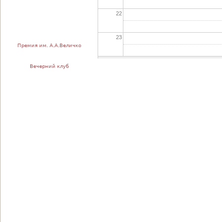
22
23
Премия им. А.А.Величко
Вечерний клуб