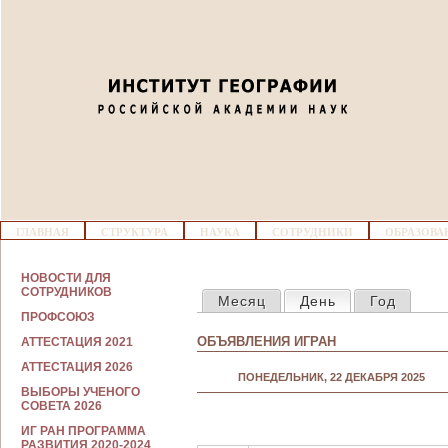
Jump to navigation
03
04
05
06
07
Г
ГЛАВНАЯ
СТРУКТУРА
НАУКА
СОТРУДНИКИ
ОБРАЗОВА
Л
08
А
В
С
НОВОСТИ ДЛЯ
Н
ГЛАВНЫЕ ВКЛАДКИ
О
СОТРУДНИКОВ
09
Месяц
День
(активная вкла
Год
О
Т
Е
ПРОФСОЮЗ
Р
М
У
ОБЪЯВЛЕНИЯ ИГРАН
АТТЕСТАЦИЯ 2021
Е
10
Д
Н
Н
АТТЕСТАЦИЯ 2026
Ю
ПОНЕДЕЛЬНИК, 22 ДЕКАБРЯ 2025
И
ВЫБОРЫ УЧЕНОГО
К
11
СОВЕТА 2026
А
М
ИГ РАН ПРОГРАММА
12
РАЗВИТИЯ 2020-2024