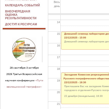
Весь
КАЛЕНДАРЬ СОБЫТИЙ
день
13
ВНЕОЧЕРЕДНАЯ
ОЦЕНКА
РЕЗУЛЬТАТИВНОСТИ
14
ДОСТУП К РЕСУРСАМ
15
Домашний семинар лаборатории де
22/12/2025 - 15:00
Домашний семинар лаборатории де
16
17
28 сентября-3 октября
18
2026 Третья Всероссийская
Заседание Комиссии рекреационной
Русского географического общества
19
научная конференции
«Пути
22/12/2025 - 18:30
Приглашаем Вас на заседание Комис
эволюционной географии»
городского отделения Русского геог
20
22 декабря (понедельник), 18:30
21