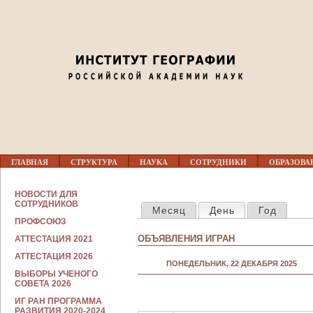
Jump to navigation
03
04
05
06
07
Г
ГЛАВНАЯ
СТРУКТУРА
НАУКА
СОТРУДНИКИ
ОБРАЗОВА
Л
08
А
В
С
НОВОСТИ ДЛЯ
Н
ГЛАВНЫЕ ВКЛАДКИ
О
СОТРУДНИКОВ
09
Месяц
День
(активная вкла
Год
О
Т
Е
ПРОФСОЮЗ
Р
М
У
ОБЪЯВЛЕНИЯ ИГРАН
АТТЕСТАЦИЯ 2021
Е
10
Д
Н
Н
АТТЕСТАЦИЯ 2026
Ю
ПОНЕДЕЛЬНИК, 22 ДЕКАБРЯ 2025
И
ВЫБОРЫ УЧЕНОГО
К
11
СОВЕТА 2026
А
М
ИГ РАН ПРОГРАММА
12
РАЗВИТИЯ 2020-2024