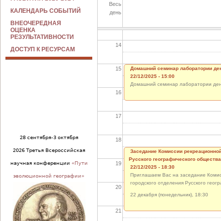
Весь
КАЛЕНДАРЬ СОБЫТИЙ
день
13
ВНЕОЧЕРЕДНАЯ
ОЦЕНКА
РЕЗУЛЬТАТИВНОСТИ
14
ДОСТУП К РЕСУРСАМ
15
Домашний семинар лаборатории де
22/12/2025 - 15:00
Домашний семинар лаборатории де
16
17
28 сентября-3 октября
18
2026 Третья Всероссийская
Заседание Комиссии рекреационной
Русского географического общества
19
научная конференции
«Пути
22/12/2025 - 18:30
Приглашаем Вас на заседание Комис
эволюционной географии»
городского отделения Русского геог
20
22 декабря (понедельник), 18:30
21