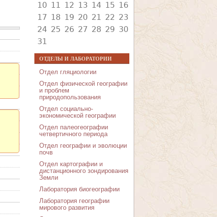
10
11
12
13
14
15
16
17
18
19
20
21
22
23
24
25
26
27
28
29
30
31
ОТДЕЛЫ И ЛАБОРАТОРИИ
Отдел гляциологии
Отдел физической географии
и проблем
природопользования
Отдел социально-
экономической географии
Отдел палеогеографии
четвертичного периода
Отдел географии и эволюции
почв
Отдел картографии и
дистанционного зондирования
Земли
Лаборатория биогеографии
Лаборатория географии
мирового развития