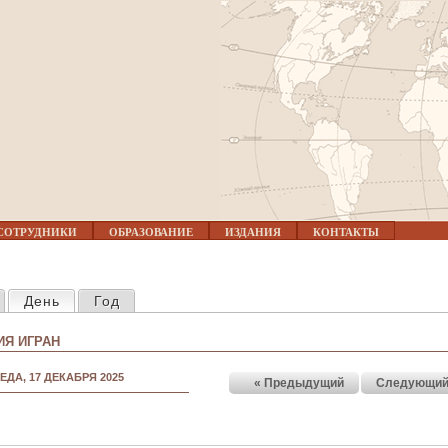
Jump to navigation
СОТРУДНИКИ
ОБРАЗОВАНИЕ
ИЗДАНИЯ
КОНТАКТЫ
КЛАДКИ
День
(активная вкладка)
Год
Я ИГРАН
ЕДА, 17 ДЕКАБРЯ 2025
« Предыдущий
Следующий