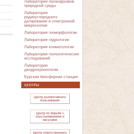
Лаборатория палеоархивов
природной среды
Лаборатория
радиоуглеродного
датирования и электронной
микроскопии
Лаборатория геоморфологии
Лаборатория гидрологии
Лаборатория климатологии
Лаборатория геополитических
исследований
Лаборатория
дендрохронологии
Курская биосферная станция
ЦЕНТРЫ
Центр коллективного
пользования
Центр по борьбе с
опустыниванием и
засухами
Центр ответственного