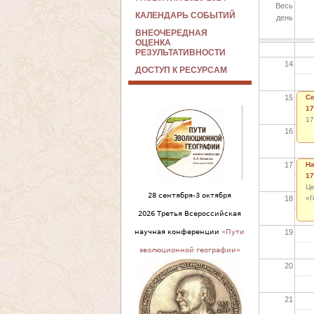
Весь
КАЛЕНДАРЬ СОБЫТИЙ
день
13
ВНЕОЧЕРЕДНАЯ
ОЦЕНКА
РЕЗУЛЬТАТИВНОСТИ
14
ДОСТУП К РЕСУРСАМ
15
Се
17
17
16
17
На
17
Це
28 сентября-3 октября
18
«Г
2026 Третья Всероссийская
19
научная конференции
«Пути
эволюционной географии»
20
21