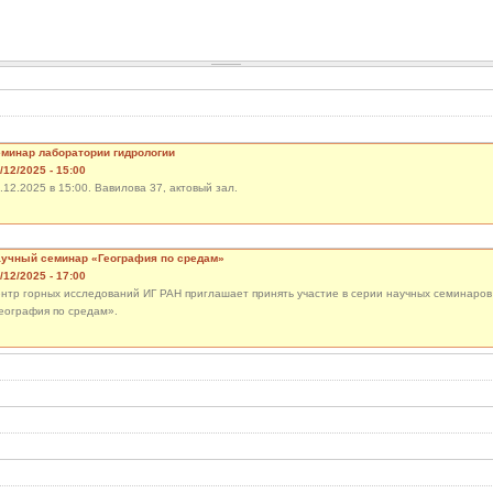
минар лаборатории гидрологии
/12/2025 - 15:00
.12.2025 в 15:00. Вавилова 37, актовый зал.
учный семинар «География по средам»
/12/2025 - 17:00
нтр горных исследований ИГ РАН приглашает принять участие в серии научных семинаров
еография по средам».