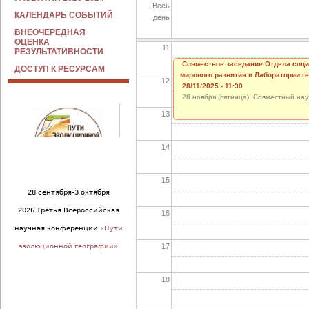
Весь
10
КАЛЕНДАРЬ СОБЫТИЙ
день
ВНЕОЧЕРЕДНАЯ
ОЦЕНКА
11
РЕЗУЛЬТАТИВНОСТИ
Совместное заседание Отдела соци
ДОСТУП К РЕСУРСАМ
мирового развития и Лаборатории г
12
28/11/2025 - 11:30
28 ноября (пятница). Совместный н
13
14
15
28 сентября-3 октября
2026 Третья Всероссийская
16
научная конференции
«Пути
17
эволюционной географии»
18