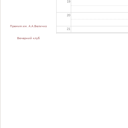
19
20
Премия им. А.А.Величко
21
Вечерний клуб
22
23