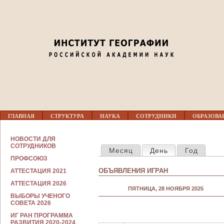
Jump to navigation
01
02
03
04
Г
05
ГЛАВНАЯ
СТРУКТУРА
НАУКА
СОТРУДНИКИ
ОБРАЗОВА
Л
А
В
С
06
НОВОСТИ ДЛЯ
Н
ГЛАВНЫЕ ВКЛАДКИ
О
СОТРУДНИКОВ
Месяц
День
(активная вкла
Год
О
Т
Е
ПРОФСОЮЗ
Р
07
М
У
ОБЪЯВЛЕНИЯ ИГРАН
АТТЕСТАЦИЯ 2021
Е
Д
Н
Н
АТТЕСТАЦИЯ 2026
08
Ю
ПЯТНИЦА, 28 НОЯБРЯ 2025
И
ВЫБОРЫ УЧЕНОГО
К
СОВЕТА 2026
А
09
М
ИГ РАН ПРОГРАММА
РАЗВИТИЯ 2020-2024