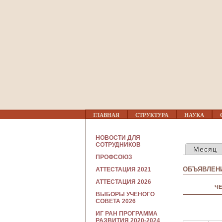
02
03
04
05
Г
06
ГЛАВНАЯ
СТРУКТУРА
НАУКА
Л
А
В
С
07
НОВОСТИ ДЛЯ
Н
ГЛАВНЫЕ В
О
СОТРУДНИКОВ
Месяц
О
Т
Е
ПРОФСОЮЗ
Р
08
М
У
ОБЪЯВЛЕНИ
АТТЕСТАЦИЯ 2021
Е
Д
Н
Н
АТТЕСТАЦИЯ 2026
09
Ю
ЧЕ
И
ВЫБОРЫ УЧЕНОГО
К
СОВЕТА 2026
А
10
М
ИГ РАН ПРОГРАММА
РАЗВИТИЯ 2020-2024