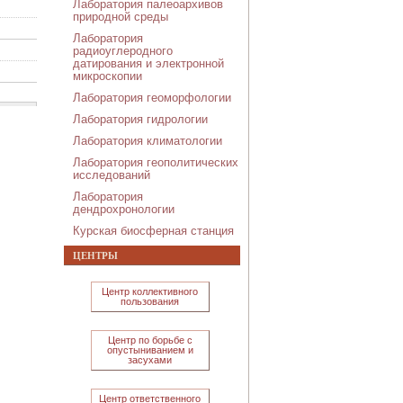
Лаборатория палеоархивов
природной среды
Лаборатория
радиоуглеродного
датирования и электронной
микроскопии
Лаборатория геоморфологии
Лаборатория гидрологии
Лаборатория климатологии
Лаборатория геополитических
исследований
Лаборатория
дендрохронологии
Курская биосферная станция
ЦЕНТРЫ
Центр коллективного
пользования
Центр по борьбе с
опустыниванием и
засухами
Центр ответственного