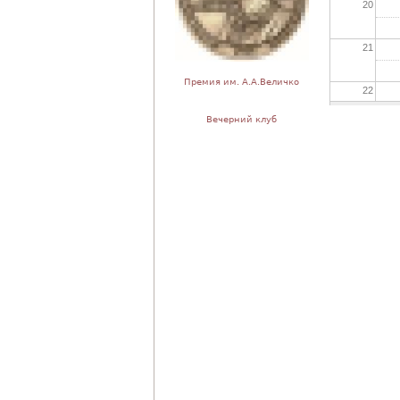
20
21
Премия им. А.А.Величко
22
Вечерний клуб
23