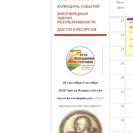
Весь
11
КАЛЕНДАРЬ СОБЫТИЙ
день
ВНЕОЧЕРЕДНАЯ
ОЦЕНКА
12
РЕЗУЛЬТАТИВНОСТИ
Уч
06
ДОСТУП К РЕСУРСАМ
6 
13
Уч
От
14
15
16
28 сентября-3 октября
2026 Третья Всероссийская
17
научная конференции
«Пути
18
эволюционной географии»
19