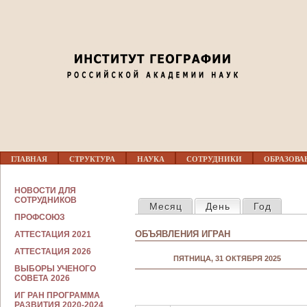
Jump to navigation
Перед 01
01
02
03
Г
04
ГЛАВНАЯ
СТРУКТУРА
НАУКА
СОТРУДНИКИ
ОБРАЗОВА
Л
А
В
С
05
НОВОСТИ ДЛЯ
Н
ГЛАВНЫЕ ВКЛАДКИ
О
СОТРУДНИКОВ
Месяц
День
(активная вкла
Год
О
Т
Е
ПРОФСОЮЗ
Р
06
М
У
ОБЪЯВЛЕНИЯ ИГРАН
АТТЕСТАЦИЯ 2021
Е
Д
Н
Н
АТТЕСТАЦИЯ 2026
07
Ю
ПЯТНИЦА, 31 ОКТЯБРЯ 2025
И
ВЫБОРЫ УЧЕНОГО
К
СОВЕТА 2026
А
08
М
ИГ РАН ПРОГРАММА
РАЗВИТИЯ 2020-2024