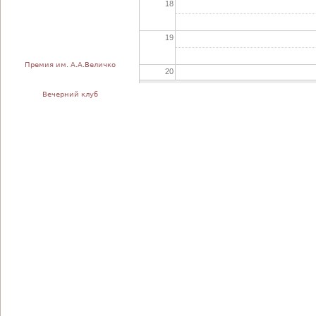
18
19
Премия им. А.А.Величко
20
Вечерний клуб
21
22
23