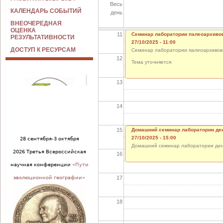
Весь
10
КАЛЕНДАРЬ СОБЫТИЙ
день
ВНЕОЧЕРЕДНАЯ
ОЦЕНКА
11
Семинар лаборатории палеоархиво
РЕЗУЛЬТАТИВНОСТИ
27/10/2025 - 11:00
ДОСТУП К РЕСУРСАМ
Семинар лаборатории палеоархивов
12
Тема уточняется
13
14
15
Домашний семинар лаборатории де
27/10/2025 - 15:00
28 сентября-3 октября
Домашний семинар лаборатории де
2026 Третья Всероссийская
16
научная конференции
«Пути
17
эволюционной географии»
18