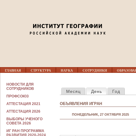
Jump to navigation
01
02
03
04
Г
05
ГЛАВНАЯ
СТРУКТУРА
НАУКА
СОТРУДНИКИ
ОБРАЗОВА
Л
А
В
С
06
НОВОСТИ ДЛЯ
Н
ГЛАВНЫЕ ВКЛАДКИ
О
СОТРУДНИКОВ
Месяц
День
(активная вкла
Год
О
Т
Е
ПРОФСОЮЗ
Р
07
М
У
ОБЪЯВЛЕНИЯ ИГРАН
АТТЕСТАЦИЯ 2021
Е
Д
Н
Н
АТТЕСТАЦИЯ 2026
08
Ю
ПОНЕДЕЛЬНИК, 27 ОКТЯБРЯ 2025
И
ВЫБОРЫ УЧЕНОГО
К
СОВЕТА 2026
А
09
М
ИГ РАН ПРОГРАММА
РАЗВИТИЯ 2020-2024