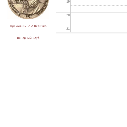
19
20
Премия им. А.А.Величко
21
Вечерний клуб
22
23