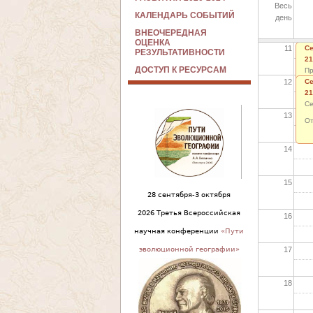
Весь
10
КАЛЕНДАРЬ СОБЫТИЙ
день
ВНЕОЧЕРЕДНАЯ
ОЦЕНКА
11
Се
РЕЗУЛЬТАТИВНОСТИ
21
ДОСТУП К РЕСУРСАМ
Пр
12
Се
во
21
Се
13
От
14
15
28 сентября-3 октября
2026 Третья Всероссийская
16
научная конференции
«Пути
17
эволюционной географии»
18