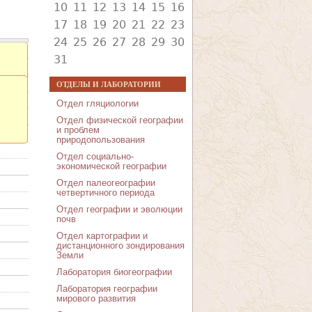
10
11
12
13
14
15
16
17
18
19
20
21
22
23
24
25
26
27
28
29
30
31
ОТДЕЛЫ И ЛАБОРАТОРИИ
Отдел гляциологии
Отдел физической географии
и проблем
природопользования
Отдел социально-
экономической географии
Отдел палеогеографии
четвертичного периода
Отдел географии и эволюции
почв
Отдел картографии и
дистанционного зондирования
Земли
Лаборатория биогеографии
Лаборатория географии
мирового развития