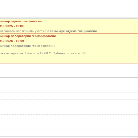
минар отдела гляциологии
/10/2025 - 11:00
иглашаем вас принять участие в
семинаре отдела гляциологии
минар лаборатории геоморфологии
 вторник 21 октября в 11:00
/10/2025 - 12:00
минар лаборатории геоморфологии
чет аспирантов. Начало в 12:00 Ул. Губкина, комната 323