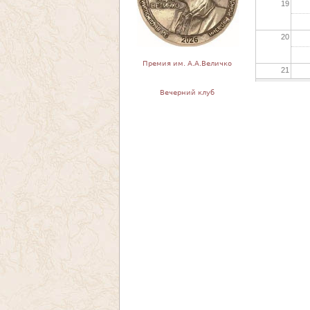
19
20
Премия им. А.А.Величко
21
Вечерний клуб
22
23