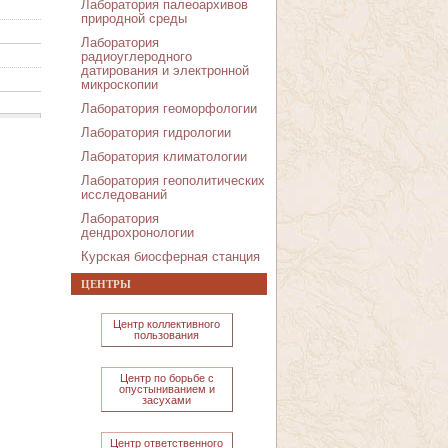
Лаборатория палеоархивов
природной среды
Лаборатория
радиоуглеродного
датирования и электронной
микроскопии
Лаборатория геоморфологии
Лаборатория гидрологии
Лаборатория климатологии
Лаборатория геополитических
исследований
Лаборатория
дендрохронологии
Курская биосферная станция
ЦЕНТРЫ
Центр коллективного
пользования
Центр по борьбе с
опустыниванием и
засухами
Центр ответственного