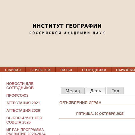
Jump to navigation
02
03
04
05
Г
06
ГЛАВНАЯ
СТРУКТУРА
НАУКА
СОТРУДНИКИ
ОБРАЗОВА
Л
А
В
С
07
НОВОСТИ ДЛЯ
Н
ГЛАВНЫЕ ВКЛАДКИ
О
СОТРУДНИКОВ
Месяц
День
(активная вкла
Год
О
Т
Е
ПРОФСОЮЗ
Р
08
М
У
ОБЪЯВЛЕНИЯ ИГРАН
АТТЕСТАЦИЯ 2021
Е
Д
Н
Н
АТТЕСТАЦИЯ 2026
09
Ю
ПЯТНИЦА, 10 ОКТЯБРЯ 2025
И
ВЫБОРЫ УЧЕНОГО
К
СОВЕТА 2026
А
10
М
ИГ РАН ПРОГРАММА
РАЗВИТИЯ 2020-2024