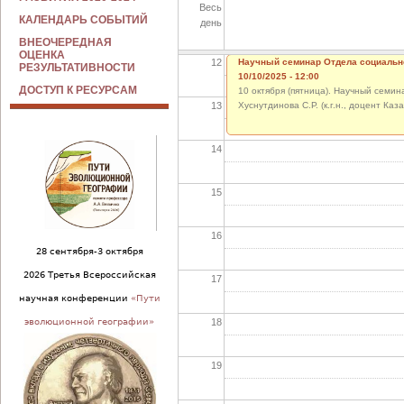
Весь
11
КАЛЕНДАРЬ СОБЫТИЙ
день
ВНЕОЧЕРЕДНАЯ
ОЦЕНКА
12
Научный семинар Отдела социальн
РЕЗУЛЬТАТИВНОСТИ
10/10/2025 - 12:00
ДОСТУП К РЕСУРСАМ
10 октября (пятница). Научный семи
13
Хуснутдинова С.Р. (к.г.н., доцент Ка
14
15
16
28 сентября-3 октября
2026 Третья Всероссийская
17
научная конференции
«Пути
18
эволюционной географии»
19