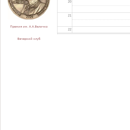
20
21
Премия им. А.А.Величко
22
Вечерний клуб
23