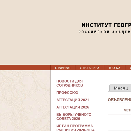
Г
ГЛАВНАЯ
СТРУКТУРА
НАУКА
Л
А
В
С
НОВОСТИ ДЛЯ
Н
ГЛАВНЫЕ В
О
СОТРУДНИКОВ
Месяц
О
Т
Е
ПРОФСОЮЗ
Р
М
У
ОБЪЯВЛЕНИ
АТТЕСТАЦИЯ 2021
Е
Д
Н
Н
АТТЕСТАЦИЯ 2026
Ю
ЧЕТ
И
ВЫБОРЫ УЧЕНОГО
К
СОВЕТА 2026
А
М
ИГ РАН ПРОГРАММА
РАЗВИТИЯ 2020-2024