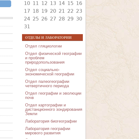
10
11
12
13
14
15
16
17
18
19
20
21
22
23
ый пер.
24
25
26
27
28
29
30
31
ОТДЕЛЫ И ЛАБОРАТОРИИ
Отдел гляциологии
Отдел физической географии
и проблем
природопользования
Отдел социально-
экономической географии
Отдел палеогеографии
четвертичного периода
Отдел географии и эволюции
почв
Отдел картографии и
дистанционного зондирования
Земли
Лаборатория биогеографии
Лаборатория географии
мирового развития