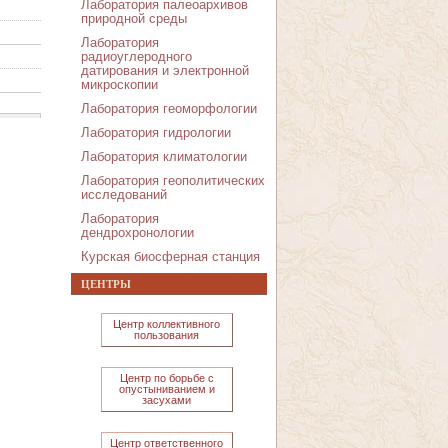
Лаборатория палеоархивов
природной среды
Лаборатория
радиоуглеродного
датирования и электронной
микроскопии
Лаборатория геоморфологии
Лаборатория гидрологии
Лаборатория климатологии
Лаборатория геополитических
исследований
Лаборатория
дендрохронологии
Курская биосферная станция
ЦЕНТРЫ
Центр коллективного
пользования
Центр по борьбе с
опустыниванием и
засухами
Центр ответственного