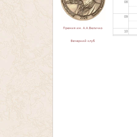
08
09
Премия им. А.А.Величко
10
Вечерний клуб
11
12
13
14
15
16
17