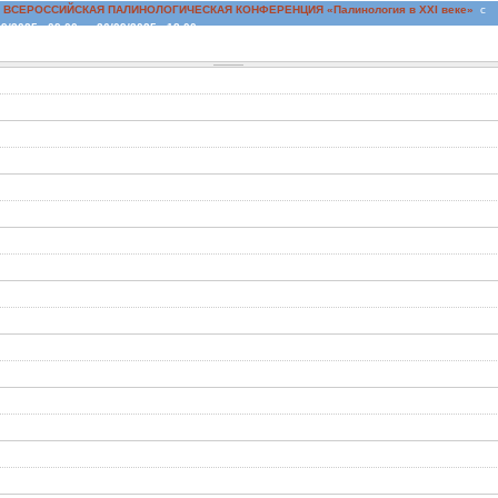
I ВСЕРОССИЙСКАЯ ПАЛИНОЛОГИЧЕСКАЯ КОНФЕРЕНЦИЯ «Палинология в XXI веке»
с
9/2025 - 09:00
по
26/09/2025 - 18:00
26 сентября 2025 г. с 9.00 до 18.00 , главное здание ИГ РАН, конференц-зал (Старомонетн
4)