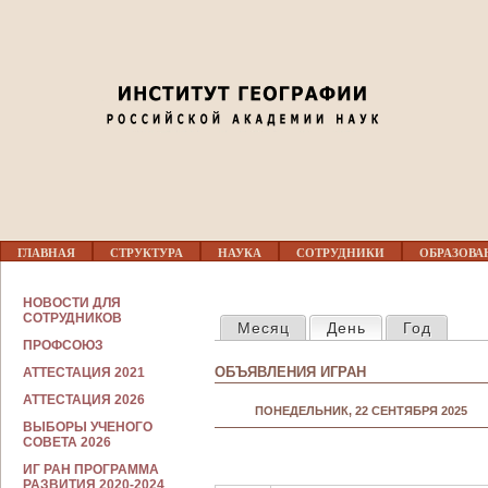
Jump to navigation
Перед 01
01
02
Г
03
ГЛАВНАЯ
СТРУКТУРА
НАУКА
СОТРУДНИКИ
ОБРАЗОВА
Л
А
В
С
04
НОВОСТИ ДЛЯ
Н
ГЛАВНЫЕ ВКЛАДКИ
О
СОТРУДНИКОВ
Месяц
День
(активная вкла
Год
О
Т
Е
ПРОФСОЮЗ
Р
05
М
У
ОБЪЯВЛЕНИЯ ИГРАН
АТТЕСТАЦИЯ 2021
Е
Д
Н
Н
АТТЕСТАЦИЯ 2026
06
Ю
ПОНЕДЕЛЬНИК, 22 СЕНТЯБРЯ 2025
И
ВЫБОРЫ УЧЕНОГО
К
СОВЕТА 2026
А
07
М
ИГ РАН ПРОГРАММА
РАЗВИТИЯ 2020-2024