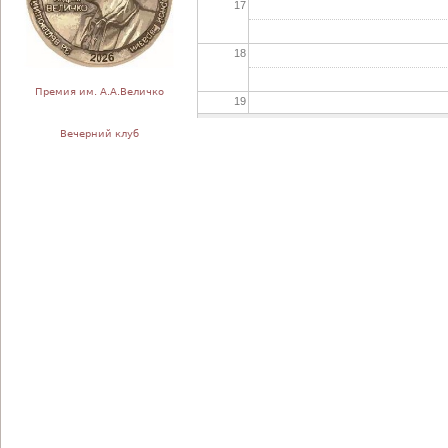
17
18
Премия им. А.А.Величко
19
Вечерний клуб
20
21
22
23