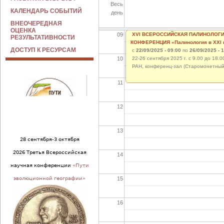
Весь
08
КАЛЕНДАРЬ СОБЫТИЙ
день
ВНЕОЧЕРЕДНАЯ
ОЦЕНКА
09
ХVI ВСЕРОССИЙСКАЯ ПАЛИНОЛОГ
РЕЗУЛЬТАТИВНОСТИ
КОНФЕРЕНЦИЯ «Палинология в XXI 
ДОСТУП К РЕСУРСАМ
с
22/09/2025 - 09:00
по
26/09/2025 - 
10
22-26 сентября 2025 г. с 9.00 до 18.0
РАН, конференц-зал (Старомонетный 
11
12
13
28 сентября-3 октября
2026 Третья Всероссийская
14
научная конференции
«Пути
15
эволюционной географии»
16