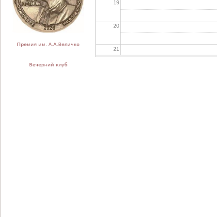
19
20
Премия им. А.А.Величко
21
Вечерний клуб
22
23