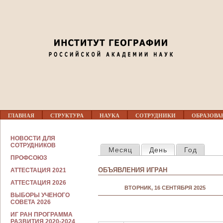
Jump to navigation
01
02
03
04
Г
05
ГЛАВНАЯ
СТРУКТУРА
НАУКА
СОТРУДНИКИ
ОБРАЗОВА
Л
А
В
С
06
НОВОСТИ ДЛЯ
Н
ГЛАВНЫЕ ВКЛАДКИ
О
СОТРУДНИКОВ
Месяц
День
(активная вкла
Год
О
Т
Е
ПРОФСОЮЗ
Р
07
М
У
ОБЪЯВЛЕНИЯ ИГРАН
АТТЕСТАЦИЯ 2021
Е
Д
Н
Н
АТТЕСТАЦИЯ 2026
08
Ю
ВТОРНИК, 16 СЕНТЯБРЯ 2025
И
ВЫБОРЫ УЧЕНОГО
К
СОВЕТА 2026
А
09
М
ИГ РАН ПРОГРАММА
РАЗВИТИЯ 2020-2024