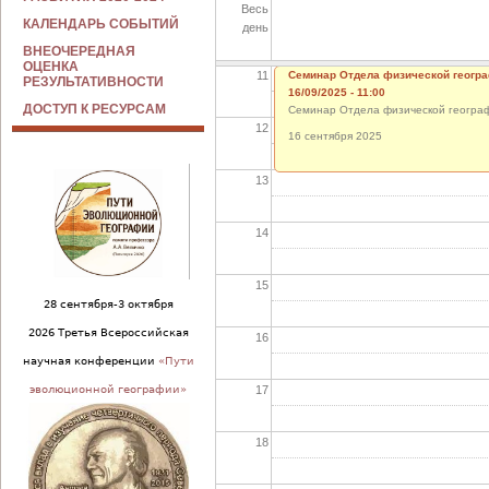
Весь
10
КАЛЕНДАРЬ СОБЫТИЙ
день
ВНЕОЧЕРЕДНАЯ
ОЦЕНКА
11
Семинар Отдела физической геогр
РЕЗУЛЬТАТИВНОСТИ
16/09/2025 - 11:00
ДОСТУП К РЕСУРСАМ
Семинар Отдела физической геогра
12
16 сентября 2025
13
14
15
28 сентября-3 октября
2026 Третья Всероссийская
16
научная конференции
«Пути
17
эволюционной географии»
18