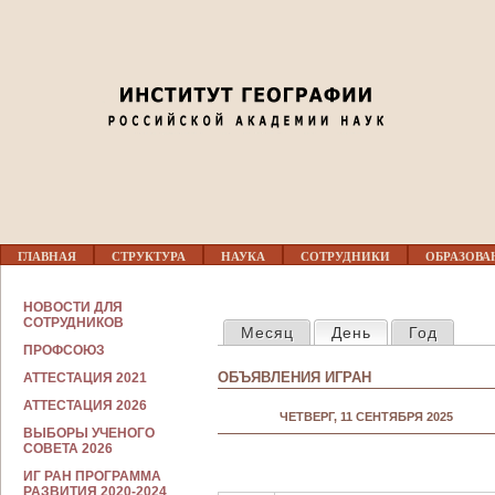
Jump to navigation
Г
ГЛАВНАЯ
СТРУКТУРА
НАУКА
СОТРУДНИКИ
ОБРАЗОВА
Л
А
В
С
НОВОСТИ ДЛЯ
Н
ГЛАВНЫЕ ВКЛАДКИ
О
СОТРУДНИКОВ
Месяц
День
(активная вкла
Год
О
Т
Е
ПРОФСОЮЗ
Р
М
У
ОБЪЯВЛЕНИЯ ИГРАН
АТТЕСТАЦИЯ 2021
Е
Д
Н
Н
АТТЕСТАЦИЯ 2026
Ю
ЧЕТВЕРГ, 11 СЕНТЯБРЯ 2025
И
ВЫБОРЫ УЧЕНОГО
К
СОВЕТА 2026
А
М
ИГ РАН ПРОГРАММА
РАЗВИТИЯ 2020-2024