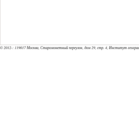
18
19
20
© 2012-
: 119017 Москва, Старомонетный переулок, дом 29, стр. 4, Институт геогр
21
22
23