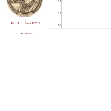
08
09
Премия им. А.А.Величко
10
Вечерний клуб
11
12
13
14
15
16
17