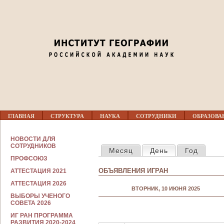
Jump to navigation
Г
ГЛАВНАЯ
СТРУКТУРА
НАУКА
СОТРУДНИКИ
ОБРАЗОВА
Л
А
В
С
НОВОСТИ ДЛЯ
Н
ГЛАВНЫЕ ВКЛАДКИ
О
СОТРУДНИКОВ
Месяц
День
(активная вкла
Год
О
Т
Е
ПРОФСОЮЗ
Р
М
У
ОБЪЯВЛЕНИЯ ИГРАН
АТТЕСТАЦИЯ 2021
Е
Д
Н
Н
АТТЕСТАЦИЯ 2026
Ю
ВТОРНИК, 10 ИЮНЯ 2025
И
ВЫБОРЫ УЧЕНОГО
К
СОВЕТА 2026
А
М
ИГ РАН ПРОГРАММА
РАЗВИТИЯ 2020-2024