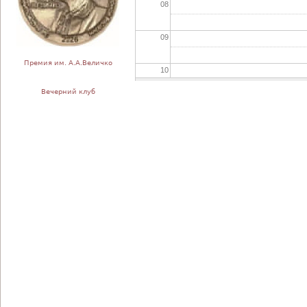
08
09
Премия им. А.А.Величко
10
Вечерний клуб
11
12
13
14
15
16
17