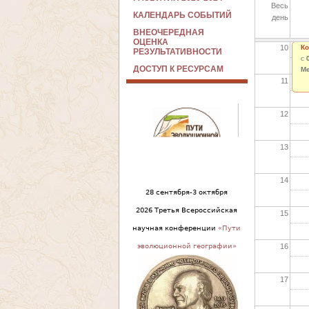
Весь
09
КАЛЕНДАРЬ СОБЫТИЙ
день
ВНЕОЧЕРЕДНАЯ
ОЦЕНКА
10
Ко
РЕЗУЛЬТАТИВНОСТИ
с
ДОСТУП К РЕСУРСАМ
Ме
11
12
13
14
28 сентября-3 октября
2026 Третья Всероссийская
15
научная конференции
«Пути
16
эволюционной географии»
17