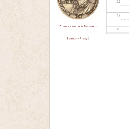
18
19
Премия им. А.А.Величко
20
Вечерний клуб
21
22
23