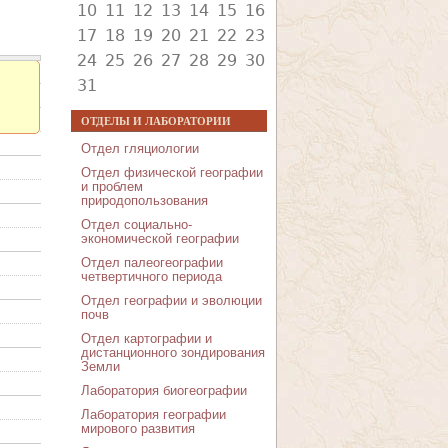
10
11
12
13
14
15
16
17
18
19
20
21
22
23
24
25
26
27
28
29
30
31
ОТДЕЛЫ И ЛАБОРАТОРИИ
Отдел гляциологии
Отдел физической географии
и проблем
природопользования
Отдел социально-
экономической географии
Отдел палеогеографии
четвертичного периода
Отдел географии и эволюции
почв
Отдел картографии и
дистанционного зондирования
Земли
Лаборатория биогеографии
Лаборатория географии
мирового развития