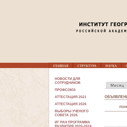
Перед 01
01
02
03
Г
04
ГЛАВНАЯ
СТРУКТУРА
НАУКА
Л
А
В
С
05
НОВОСТИ ДЛЯ
Н
ГЛАВНЫЕ В
О
СОТРУДНИКОВ
Месяц
О
Т
Е
ПРОФСОЮЗ
Р
06
М
У
ОБЪЯВЛЕНИ
АТТЕСТАЦИЯ 2021
Е
Д
Н
Н
АТТЕСТАЦИЯ 2026
07
Ю
ПОН
И
ВЫБОРЫ УЧЕНОГО
К
СОВЕТА 2026
А
08
М
ИГ РАН ПРОГРАММА
РАЗВИТИЯ 2020-2024