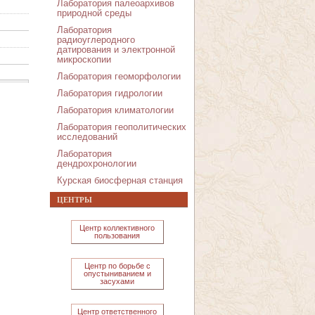
Лаборатория палеоархивов
природной среды
Лаборатория
радиоуглеродного
датирования и электронной
микроскопии
Лаборатория геоморфологии
Лаборатория гидрологии
Лаборатория климатологии
Лаборатория геополитических
исследований
Лаборатория
дендрохронологии
Курская биосферная станция
ЦЕНТРЫ
Центр коллективного
пользования
Центр по борьбе с
опустыниванием и
засухами
Центр ответственного