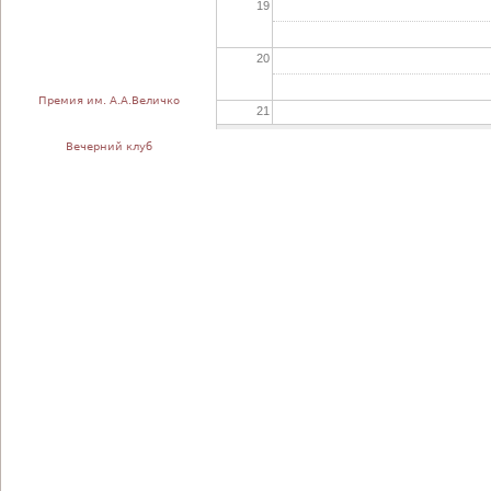
19
20
Премия им. А.А.Величко
21
Вечерний клуб
22
23