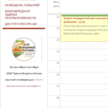
Весь
10
КАЛЕНДАРЬ СОБЫТИЙ
день
ВНЕОЧЕРЕДНАЯ
ОЦЕНКА
11
РЕЗУЛЬТАТИВНОСТИ
Защита кандидатской диссертации 
30/05/2025 - 11:00
ДОСТУП К РЕСУРСАМ
Решением Диссертационного совета 24
12
основании защиты кандидатской 
МУЛЬТИСПЕКТРАЛЬНЫХ ДАН
13
14
15
28 сентября-3 октября
2026 Третья Всероссийская
16
научная конференции
«Пути
17
эволюционной географии»
18