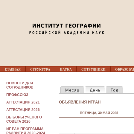
Jump to navigation
01
02
03
04
Г
05
ГЛАВНАЯ
СТРУКТУРА
НАУКА
СОТРУДНИКИ
ОБРАЗОВА
Л
А
В
С
06
НОВОСТИ ДЛЯ
Н
ГЛАВНЫЕ ВКЛАДКИ
О
СОТРУДНИКОВ
Месяц
День
(активная вкла
Год
О
Т
Е
ПРОФСОЮЗ
Р
07
М
У
ОБЪЯВЛЕНИЯ ИГРАН
АТТЕСТАЦИЯ 2021
Е
Д
Н
Н
АТТЕСТАЦИЯ 2026
08
Ю
ПЯТНИЦА, 30 МАЯ 2025
И
ВЫБОРЫ УЧЕНОГО
К
СОВЕТА 2026
А
09
М
ИГ РАН ПРОГРАММА
РАЗВИТИЯ 2020-2024