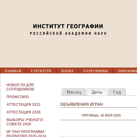
Jump to navigation
Г
ГЛАВНАЯ
СТРУКТУРА
НАУКА
СОТРУДНИКИ
ОБРАЗОВА
Л
А
В
С
НОВОСТИ ДЛЯ
Н
ГЛАВНЫЕ ВКЛАДКИ
О
СОТРУДНИКОВ
Месяц
День
(активная вкла
Год
О
Т
Е
ПРОФСОЮЗ
Р
М
У
ОБЪЯВЛЕНИЯ ИГРАН
АТТЕСТАЦИЯ 2021
Е
Д
Н
Н
АТТЕСТАЦИЯ 2026
Ю
ПЯТНИЦА, 16 МАЯ 2025
И
ВЫБОРЫ УЧЕНОГО
К
СОВЕТА 2026
А
М
ИГ РАН ПРОГРАММА
РАЗВИТИЯ 2020-2024