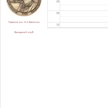
08
09
Премия им. А.А.Величко
10
Вечерний клуб
11
12
13
14
15
16
17