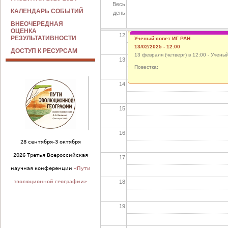
Весь
11
КАЛЕНДАРЬ СОБЫТИЙ
день
ВНЕОЧЕРЕДНАЯ
ОЦЕНКА
12
РЕЗУЛЬТАТИВНОСТИ
Ученый совет ИГ РАН
13/02/2025 - 12:00
ДОСТУП К РЕСУРСАМ
13 февраля (четверг) в 12:00 - Учены
13
Повестка:
14
15
16
28 сентября-3 октября
2026 Третья Всероссийская
17
научная конференции
«Пути
18
эволюционной географии»
19