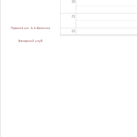
20
21
Премия им. А.А.Величко
22
Вечерний клуб
23