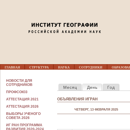
Jump to navigation
02
03
04
05
Г
06
ГЛАВНАЯ
СТРУКТУРА
НАУКА
СОТРУДНИКИ
ОБРАЗОВА
Л
А
В
С
07
НОВОСТИ ДЛЯ
Н
ГЛАВНЫЕ ВКЛАДКИ
О
СОТРУДНИКОВ
Месяц
День
(активная вкла
Год
О
Т
Е
ПРОФСОЮЗ
Р
08
М
У
ОБЪЯВЛЕНИЯ ИГРАН
АТТЕСТАЦИЯ 2021
Е
Д
Н
Н
АТТЕСТАЦИЯ 2026
09
Ю
ЧЕТВЕРГ, 13 ФЕВРАЛЯ 2025
И
ВЫБОРЫ УЧЕНОГО
К
СОВЕТА 2026
А
10
М
ИГ РАН ПРОГРАММА
РАЗВИТИЯ 2020-2024